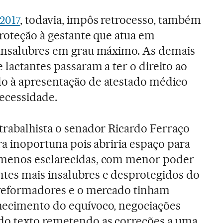
2017
, todavia, impôs retrocesso, também
proteção à gestante que atua em
 insalubres em grau máximo. As demais
 lactantes passaram a ter o direito ao
o à apresentação de atestado médico
ecessidade.
trabalhista o senador Ricardo Ferraço
ra inoportuna pois abriria espaço para
 menos esclarecidas, com menor poder
tes mais insalubres e desprotegidos do
s reformadores e o mercado tinham
hecimento do equívoco, negociações
do texto remetendo as correções a uma