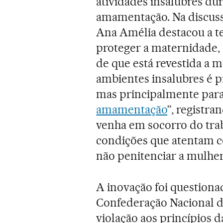
atividades insalubres du
amamentação. Na discuss
Ana Amélia destacou a t
proteger a maternidade, 
de que está revestida a 
ambientes insalubres é pr
mas principalmente para 
amamentação
”, registra
venha em socorro do tra
condições que atentam con
não penitenciar a mulhe
A inovação foi question
Confederação Nacional de
violação aos princípios da