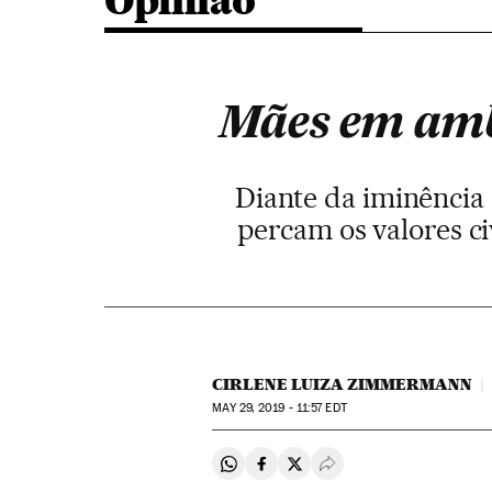
Opinião
Mães em ambi
Diante da iminência
percam os valores c
CIRLENE LUIZA ZIMMERMANN
MAY
29, 2019 - 11:57
EDT
Compartir en Whatsapp
Compartir en Facebook
Compartir en Twitter
Desplegar Redes Soci