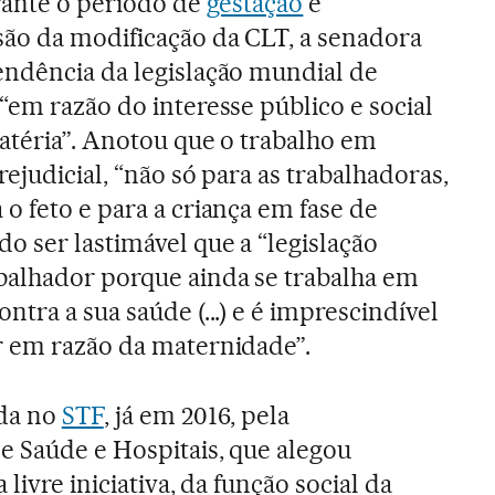
rante o período de
gestação
e
ão da modificação da CLT, a senadora
endência da legislação mundial de
“em razão do interesse público e social
matéria”. Anotou que o trabalho em
ejudicial, “não só para as trabalhadoras,
o feto e para a criança em fase de
ndo ser lastimável que a “legislação
balhador porque ainda se trabalha em
tra a sua saúde (...) e é imprescindível
r em razão da maternidade”.
ada no
STF
, já em 2016, pela
 Saúde e Hospitais, que alegou
 livre iniciativa, da função social da