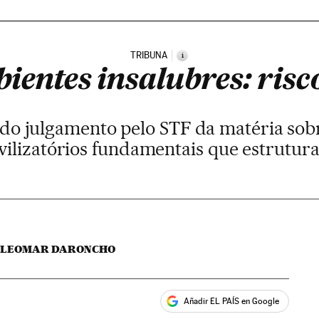
TRIBUNA
i
entes insalubres: risco
 do julgamento pelo STF da matéria sobr
ivilizatórios fundamentais que estrutur
LEOMAR DARONCHO
Añadir EL PAÍS en Google
ales