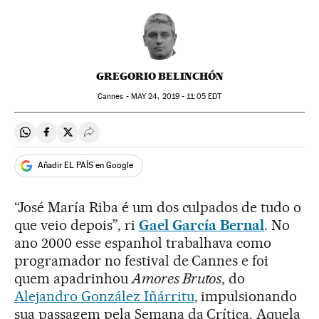
GREGORIO BELINCHÓN
Cannes -
MAY
24, 2019 - 11:05
EDT
Compartir en Whatsapp
Compartir en Facebook
Compartir en Twitter
Desplegar Redes Sociales
Añadir EL PAÍS en Google
“José María Riba é um dos culpados de tudo o
que veio depois”, ri
Gael García Bernal
. No
ano 2000 esse espanhol trabalhava como
programador no festival de Cannes e foi
quem apadrinhou
Amores Brutos
, do
Alejandro González Iñárritu
, impulsionando
sua passagem pela Semana da Crítica. Aquela