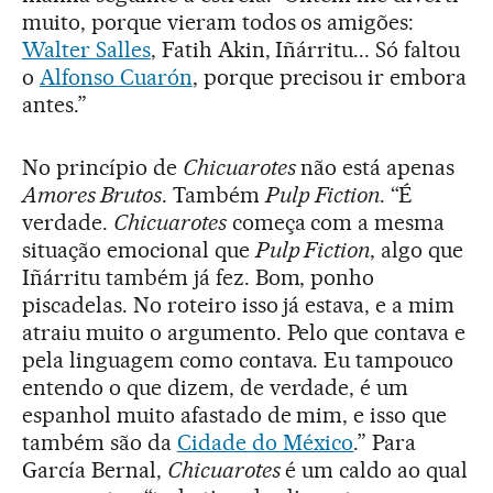
muito, porque vieram todos os amigões:
Walter Salles
, Fatih Akin, Iñárritu... Só faltou
o
Alfonso Cuarón
, porque precisou ir embora
antes.”
No princípio de
Chicuarotes
não está apenas
Amores Brutos
. Também
Pulp Fiction
. “É
verdade.
Chicuarotes
começa com a mesma
situação emocional que
Pulp Fiction
, algo que
Iñárritu também já fez. Bom, ponho
piscadelas. No roteiro isso já estava, e a mim
atraiu muito o argumento. Pelo que contava e
pela linguagem como contava. Eu tampouco
entendo o que dizem, de verdade, é um
espanhol muito afastado de mim, e isso que
também são da
Cidade do México
.” Para
García Bernal,
Chicuarotes
é um caldo ao qual