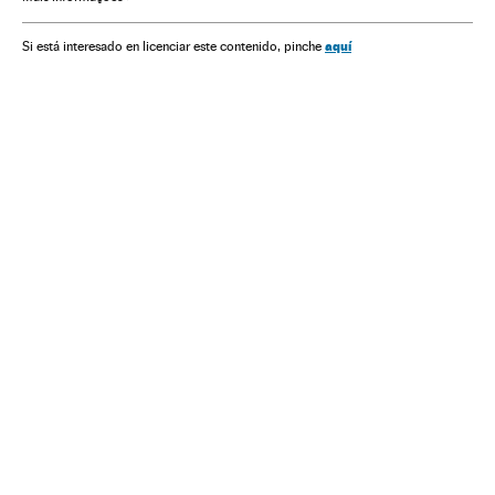
Andrés Manuel López Obrador
Festivais cinema
Gobierno México
Festivais
Cinema
Cultura
aquí
Si está interesado en licenciar este contenido, pinche