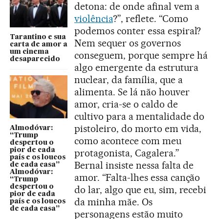
detona: de onde afinal vem a
violência
?”, reflete. “Como
podemos conter essa espiral?
Tarantino e sua
Nem sequer os governos
carta de amor a
um cinema
conseguem, porque sempre há
desaparecido
algo emergente da estrutura
nuclear, da família, que a
alimenta. Se lá não houver
amor, cria-se o caldo de
cultivo para a mentalidade do
pistoleiro, do morto em vida,
Almodóvar:
“Trump
como acontece com meu
despertou o
pior de cada
protagonista, Cagalera.”
país e os loucos
Bernal insiste nessa falta de
de cada casa”
Almodóvar:
amor. “Falta-lhes essa canção
“Trump
despertou o
do lar, algo que eu, sim, recebi
pior de cada
da minha mãe. Os
país e os loucos
de cada casa”
personagens estão muito