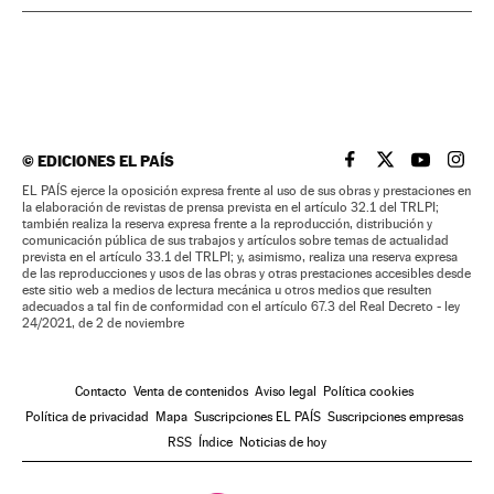
©
EDICIONES EL PAÍS
EL PAÍS BRASIL EN
EL PAÍS BRASI
EL PAÍS B
EL PA
EL PAÍS ejerce la oposición expresa frente al uso de sus obras y prestaciones en
la elaboración de revistas de prensa prevista en el artículo 32.1 del TRLPI;
también realiza la reserva expresa frente a la reproducción, distribución y
comunicación pública de sus trabajos y artículos sobre temas de actualidad
prevista en el artículo 33.1 del TRLPI; y, asimismo, realiza una reserva expresa
de las reproducciones y usos de las obras y otras prestaciones accesibles desde
este sitio web a medios de lectura mecánica u otros medios que resulten
adecuados a tal fin de conformidad con el artículo 67.3 del Real Decreto - ley
24/2021, de 2 de noviembre
Contacto
Venta de contenidos
Aviso legal
Política cookies
Política de privacidad
Mapa
Suscripciones EL PAÍS
Suscripciones empresas
RSS
Índice
Noticias de hoy