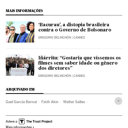
MAIS INFORMAÇÕES
‘Bacurau’, a distopia brasileira
contra o Governo de Bolsonaro
GREGORIO BELINCHÓN
| CANNES
Iñárritu: “Gostaria que víssemos os
filmes sem saber idade ou gênero
dos diretores”
GREGORIO BELINCHÓN
| CANNES
ARQUIVADO EM
Gael García Bernal
Fatih Akin
Walter Salles
Alejandro González Iñárritu
Alfonso Cuarón
Diretores cinema
Festival Cannes
Adere a
Mais informações