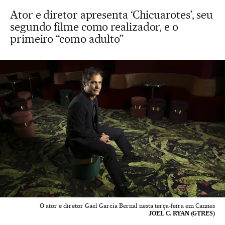
Ator e diretor apresenta ‘Chicuarotes’, seu
segundo filme como realizador, e o
primeiro “como adulto”
O ator e diretor Gael García Bernal nesta terça-feira em Cannes
JOEL C. RYAN (GTRES)