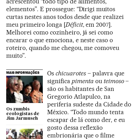
acrescentou “todo tipo de alimentos,
elementos”. E prossegue: “Dirigi muitos
curtas nestes anos todos desde que realizei
meu primeiro longa [
Déficit
, em 2007].
Melhorei como cozinheiro, já sei como
encarar o que emociona, e neste caso o
roteiro, quando me chegou, me comoveu
muito”.
Os
chicuarotes
– palavra que
MAIS INFORMAÇÕES
significa
pimenta
ou
teimoso
–
são os habitantes de San
Gregorio Atlapulco, na
periferia sudeste da Cidade do
Os zumbis
México. “Todo mundo tenta
ecologistas de
escapar de lá como der, e eu
Jim Jarmusch
gosto dessa reflexão
embrionária que o filme