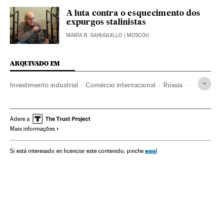
A luta contra o esquecimento dos
expurgos stalinistas
MARÍA R. SAHUQUILLO
| MOSCOU
ARQUIVADO EM
Investimento industrial
Comércio internacional
Rússia
África
Armamento
Europa Leste
Defesa
Europa
Comércio
Indústria
Ideas
Adere a
Mais informações
aquí
Si está interesado en licenciar este contenido, pinche