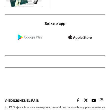
Baixe o app
©
EDICIONES EL PAÍS
EL PAÍS BRASIL EN
EL PAÍS BRASI
EL PAÍS B
EL PA
EL PAÍS ejerce la oposición expresa frente al uso de sus obras y prestaciones en