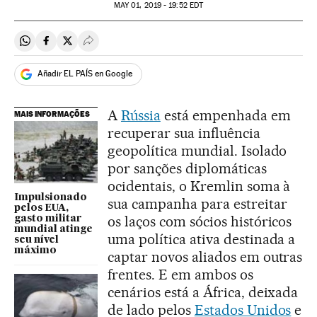
MAY
01, 2019 - 19:52
EDT
Compartir en Whatsapp
Compartir en Facebook
Compartir en Twitter
Desplegar Redes Sociales
Añadir EL PAÍS en Google
A
Rússia
está empenhada em
MAIS INFORMAÇÕES
recuperar sua influência
geopolítica mundial. Isolado
por sanções diplomáticas
ocidentais, o Kremlin soma à
Impulsionado
sua campanha para estreitar
pelos EUA,
os laços com sócios históricos
gasto militar
mundial atinge
uma política ativa destinada a
seu nível
máximo
captar novos aliados em outras
frentes. E em ambos os
cenários está a África, deixada
de lado pelos
Estados Unidos
e