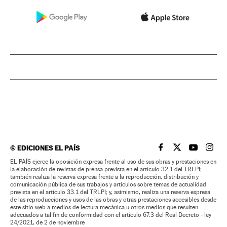
©
EDICIONES EL PAÍS
EL PAÍS BRASIL EN
EL PAÍS BRASI
EL PAÍS B
EL PA
EL PAÍS ejerce la oposición expresa frente al uso de sus obras y prestaciones en
la elaboración de revistas de prensa prevista en el artículo 32.1 del TRLPI;
también realiza la reserva expresa frente a la reproducción, distribución y
comunicación pública de sus trabajos y artículos sobre temas de actualidad
prevista en el artículo 33.1 del TRLPI; y, asimismo, realiza una reserva expresa
de las reproducciones y usos de las obras y otras prestaciones accesibles desde
este sitio web a medios de lectura mecánica u otros medios que resulten
adecuados a tal fin de conformidad con el artículo 67.3 del Real Decreto - ley
24/2021, de 2 de noviembre