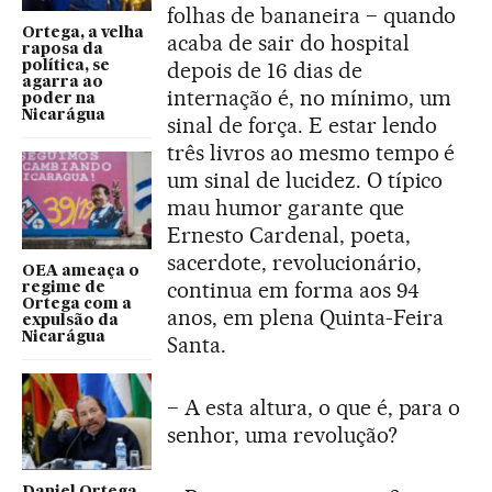
folhas de bananeira − quando
Ortega, a velha
acaba de sair do hospital
raposa da
depois de 16 dias de
política, se
agarra ao
internação é, no mínimo, um
poder na
Nicarágua
sinal de força. E estar lendo
três livros ao mesmo tempo é
um sinal de lucidez. O típico
mau humor garante que
Ernesto Cardenal, poeta,
sacerdote, revolucionário,
OEA ameaça o
continua em forma aos 94
regime de
Ortega com a
anos, em plena Quinta-Feira
expulsão da
Nicarágua
Santa.
− A esta altura, o que é, para o
senhor, uma revolução?