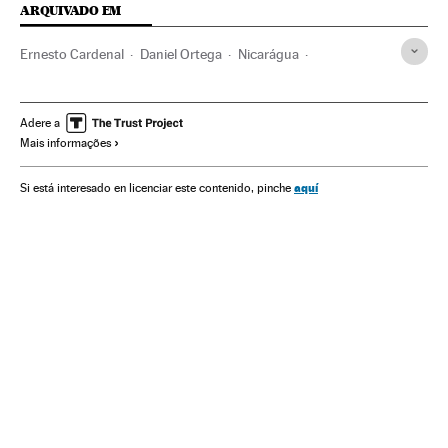
ARQUIVADO EM
Ernesto Cardenal
Daniel Ortega
Nicarágua
América Central
América Latina
América
Adere a
Mais informações
aquí
Si está interesado en licenciar este contenido, pinche