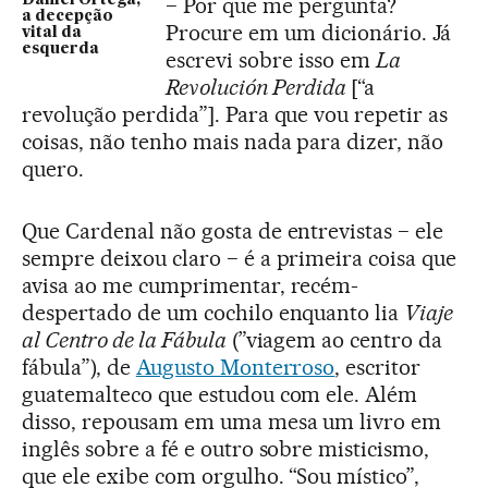
− Por que me pergunta?
Daniel Ortega,
a decepção
Procure em um dicionário. Já
vital da
esquerda
escrevi sobre isso em
La
Revolución Perdida
[“a
revolução perdida”]. Para que vou repetir as
coisas, não tenho mais nada para dizer, não
quero.
Que Cardenal não gosta de entrevistas − ele
sempre deixou claro − é a primeira coisa que
avisa ao me cumprimentar, recém-
despertado de um cochilo enquanto lia
Viaje
al Centro de la Fábula
(”viagem ao centro da
fábula”), de
Augusto Monterroso
, escritor
guatemalteco que estudou com ele. Além
disso, repousam em uma mesa um livro em
inglês sobre a fé e outro sobre misticismo,
que ele exibe com orgulho. “Sou místico”,