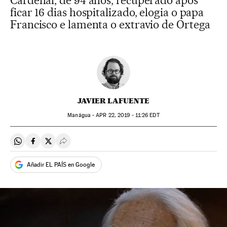
Cardenal, de 94 anos, recuperado após
ficar 16 dias hospitalizado, elogia o papa
Francisco e lamenta o extravio de Ortega
JAVIER LAFUENTE
Manágua -
APR
22, 2019 - 11:26
EDT
Compartir en Whatsapp
Compartir en Facebook
Compartir en Twitter
Desplegar Redes Sociales
Añadir EL PAÍS en Google