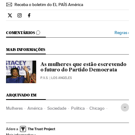
Receba o boletim do EL PAÍS América
Internacional El País Brasil en Twitter
Internacional El País Brasil en Instagram
Internacional El País Brasil en Facebook
COMENTÁRIOS
Regras
›
COMENTÁRIOS
MAIS INFORMAÇÕES
As mulheres que estão escrevendo
o futuro do Partido Democrata
P.X.S.
| LOS ANGELES
ARQUIVADO EM
Mulheres
América
Sociedade
Política
Chicago
Mulheres política
Ilinóis
Afro-Americanos
Estados Unidos
Afrodescendentes
América do Norte
Adere a
Mais informações