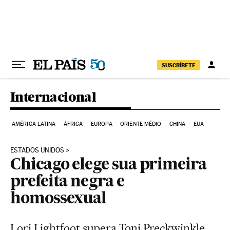
Pular para o conteúdo
SUSCRÍBETE
Internacional
AMÉRICA LATINA
ÁFRICA
EUROPA
ORIENTE MÉDIO
CHINA
EUA
ESTADOS UNIDOS
Chicago elege sua primeira
prefeita negra e
homossexual
Lori Lightfoot supera Toni Preckwinkle,