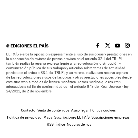
©
EDICIONES EL PAÍS
EL PAÍS BRASIL EN
EL PAÍS BRASI
EL PAÍS B
EL PA
EL PAÍS ejerce la oposición expresa frente al uso de sus obras y prestaciones en
la elaboración de revistas de prensa prevista en el artículo 32.1 del TRLPI;
también realiza la reserva expresa frente a la reproducción, distribución y
comunicación pública de sus trabajos y artículos sobre temas de actualidad
prevista en el artículo 33.1 del TRLPI; y, asimismo, realiza una reserva expresa
de las reproducciones y usos de las obras y otras prestaciones accesibles desde
este sitio web a medios de lectura mecánica u otros medios que resulten
adecuados a tal fin de conformidad con el artículo 67.3 del Real Decreto - ley
24/2021, de 2 de noviembre
Contacto
Venta de contenidos
Aviso legal
Política cookies
Política de privacidad
Mapa
Suscripciones EL PAÍS
Suscripciones empresas
RSS
Índice
Noticias de hoy