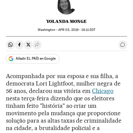
YOLANDA MONGE
Washington -
APR
03, 2019 - 16:11
EDT
Compartir en Whatsapp
Compartir en Facebook
Compartir en Twitter
Desplegar Redes Sociales
Come
Añadir EL PAÍS en Google
Acompanhada por sua esposa e sua filha, a
democrata Lori Lightfoot, mulher negra de
56 anos, declarou sua vitória em
Chicago
nesta terça-feira dizendo que os eleitores
tinham feito "história" ao criar um
movimento pela mudança que proporcione
solução para as altas taxas de criminalidade
na cidade, a brutalidade policial e a