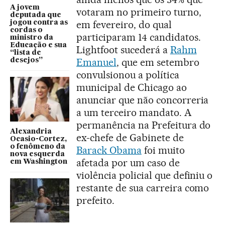
A jovem
votaram no primeiro turno,
deputada que
em fevereiro, do qual
jogou contra as
cordas o
participaram 14 candidatos.
ministro da
Educação e sua
Lightfoot sucederá a
Rahm
“lista de
Emanuel
, que em setembro
desejos”
convulsionou a política
municipal de Chicago ao
anunciar que não concorreria
a um terceiro mandato. A
permanência na Prefeitura do
Alexandria
ex-chefe de Gabinete de
Ocasio-Cortez,
o fenômeno da
Barack Obama
foi muito
nova esquerda
afetada por um caso de
em Washington
violência policial que definiu o
restante de sua carreira como
prefeito.