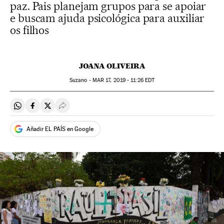
paz. Pais planejam grupos para se apoiar
e buscam ajuda psicológica para auxiliar
os filhos
JOANA OLIVEIRA
Suzano -
MAR
17, 2019 - 11:26
EDT
Compartir en Whatsapp
Compartir en Facebook
Compartir en Twitter
Desplegar Redes Sociales
Añadir EL PAÍS en Google