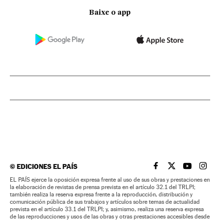
Baixe o app
©
EDICIONES EL PAÍS
EL PAÍS BRASIL EN
EL PAÍS BRASI
EL PAÍS B
EL PA
EL PAÍS ejerce la oposición expresa frente al uso de sus obras y prestaciones en
la elaboración de revistas de prensa prevista en el artículo 32.1 del TRLPI;
también realiza la reserva expresa frente a la reproducción, distribución y
comunicación pública de sus trabajos y artículos sobre temas de actualidad
prevista en el artículo 33.1 del TRLPI; y, asimismo, realiza una reserva expresa
de las reproducciones y usos de las obras y otras prestaciones accesibles desde