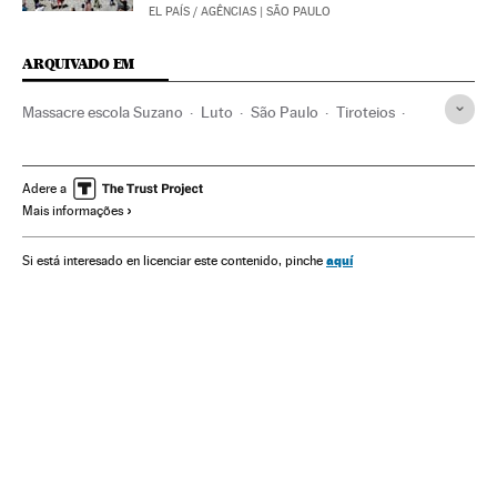
EL PAÍS / AGÊNCIAS
| SÃO PAULO
ARQUIVADO EM
Massacre escola Suzano
Luto
São Paulo
Tiroteios
Estado São Paulo
Homicídios
Brasil
América do Sul
América Latina
América
Delitos
Sociedade
Adere a
Mais informações
aquí
Si está interesado en licenciar este contenido, pinche