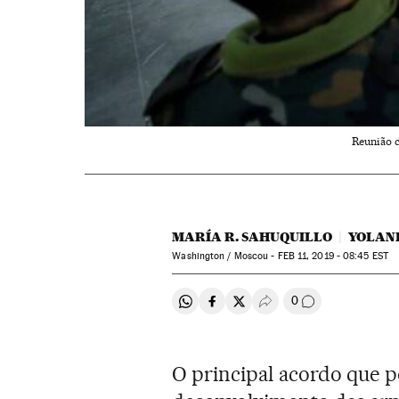
Reunião c
MARÍA R. SAHUQUILLO
YOLAN
Washington / Moscou -
FEB
11, 2019 - 08:45
EST
0
Compartir en Whatsapp
Compartir en Facebook
Compartir en Twitter
Desplegar Redes Soci
Comentários
O principal acordo que 