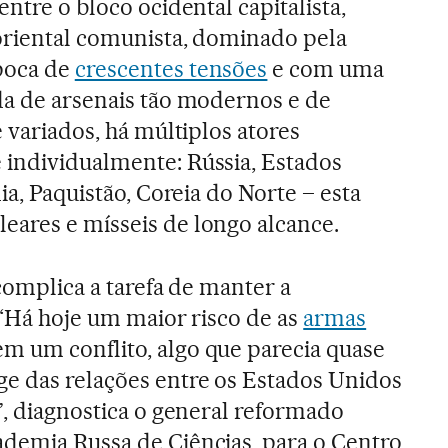
entre o bloco ocidental capitalista,
oriental comunista, dominado pela
poca de
crescentes tensões
e com uma
da de arsenais tão modernos e de
e variados, há múltiplos atores
 individualmente: Rússia, Estados
ia, Paquistão, Coreia do Norte – esta
ares e mísseis de longo alcance.
 complica a tarefa de manter a
 “Há hoje um maior risco de as
armas
m um conflito, algo que parecia quase
e das relações entre os Estados Unidos
”, diagnostica o general reformado
demia Russa de Ciências, para o Centro