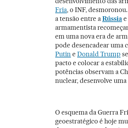
desenvolvimento das arm
Fria
, o INF, desmoronou. 
a tensão entre a
Rússia
e
armamentista recomeçar.
em uma nova era de arm
pode desencadear uma cr
Putin
e
Donald Trump
se
pacto e colocar a estabi
potências observam a Chi
nuclear, desenvolve uma 
O esquema da Guerra Fria
geoestratégico é hoje mu