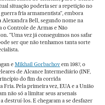
ual situação poderia ser a repetição no
 guerra fria armamentista”, embora
a Alexandra Bell, segundo nome na
ra o Controle de Armas e Não
ton. “Uma vez já conseguimos nos safar
pode ser que não tenhamos tanta sorte
cialista.
agan e
Mikhail Gorbachov
em 1987, o
leares de Alcance Intermediário (INF,
princípio do fim da corrida
 Fria. Pela primeira vez, EUA e a União
m não só a limitar seus arsenais
 destruí-los. E chegaram a se desfazer