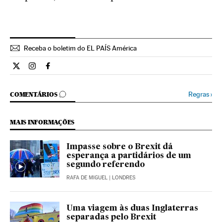
Receba o boletim do EL PAÍS América
Internacional El País Brasil en Twitter
Internacional El País Brasil en Instagram
Internacional El País Brasil en Facebook
COMENTÁRIOS
Regras
›
COMENTÁRIOS
MAIS INFORMAÇÕES
Impasse sobre o Brexit dá
esperança a partidários de um
segundo referendo
RAFA DE MIGUEL
| LONDRES
Uma viagem às duas Inglaterras
separadas pelo Brexit