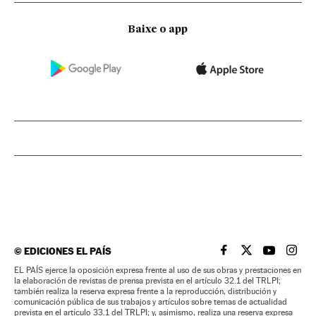
Baixe o app
©
EDICIONES EL PAÍS
EL PAÍS BRASIL EN
EL PAÍS BRASI
EL PAÍS B
EL PA
EL PAÍS ejerce la oposición expresa frente al uso de sus obras y prestaciones en
la elaboración de revistas de prensa prevista en el artículo 32.1 del TRLPI;
también realiza la reserva expresa frente a la reproducción, distribución y
comunicación pública de sus trabajos y artículos sobre temas de actualidad
prevista en el artículo 33.1 del TRLPI; y, asimismo, realiza una reserva expresa