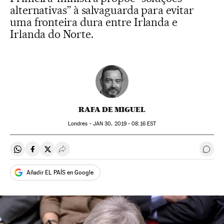
alternativas” à salvaguarda para evitar
uma fronteira dura entre Irlanda e
Irlanda do Norte.
RAFA DE MIGUEL
Londres -
JAN
30, 2019 - 08:16
EST
Compartir en Whatsapp
Compartir en Facebook
Compartir en Twitter
Desplegar Redes Sociales
Come
Añadir EL PAÍS en Google