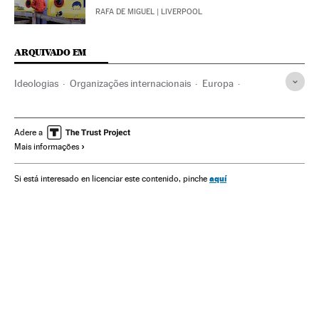
RAFA DE MIGUEL
| LIVERPOOL
ARQUIVADO EM
Ideologias
Organizações internacionais
Europa
Relações exteriores
Política
Brexit
Theresa May
Referendos UE
Euroceticismo
Eleições europeias
Adere a
Mais informações
Unión política europea
Referendo
Eleições
União Europeia
Reino Unido
aquí
Si está interesado en licenciar este contenido, pinche