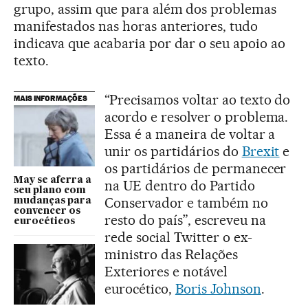
grupo, assim que para além dos problemas
manifestados nas horas anteriores, tudo
indicava que acabaria por dar o seu apoio ao
texto.
“Precisamos voltar ao texto do
MAIS INFORMAÇÕES
acordo e resolver o problema.
Essa é a maneira de voltar a
unir os partidários do
Brexit
e
os partidários de permanecer
May se aferra a
na UE dentro do Partido
seu plano com
Conservador e também no
mudanças para
convencer os
resto do país”, escreveu na
eurocéticos
rede social Twitter o ex-
ministro das Relações
Exteriores e notável
eurocético,
Boris Johnson
.