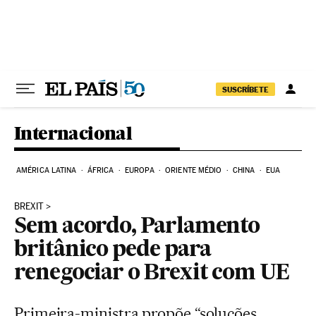
Pular para o conteúdo
SUSCRÍBETE
Internacional
AMÉRICA LATINA
ÁFRICA
EUROPA
ORIENTE MÉDIO
CHINA
EUA
BREXIT
Sem acordo, Parlamento
britânico pede para
renegociar o Brexit com UE
Primeira-ministra propõe “soluções