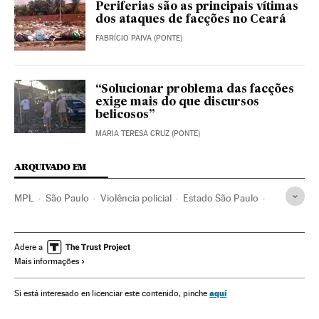
Periferias são as principais vítimas
dos ataques de facções no Ceará
FABRÍCIO PAIVA (PONTE)
“Solucionar problema das facções
exige mais do que discursos
belicosos”
MARIA TERESA CRUZ (PONTE)
ARQUIVADO EM
MPL
São Paulo
Violência policial
Estado São Paulo
Protestos sociais
Indignados
Ação policial
Direitos humanos
Mal-estar social
Brasil
Polícia
Adere a
Mais informações
Movimentos sociais
América do Sul
América Latina
Força segurança
América
Problemas sociais
aquí
Si está interesado en licenciar este contenido, pinche
Transporte
Sociedade
Justiça