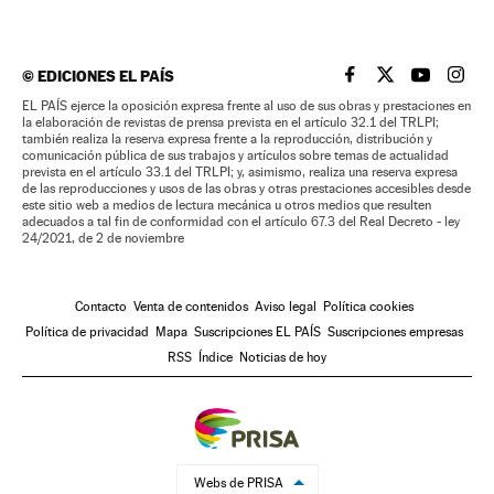
©
EDICIONES EL PAÍS
EL PAÍS BRASIL EN
EL PAÍS BRASI
EL PAÍS B
EL PA
EL PAÍS ejerce la oposición expresa frente al uso de sus obras y prestaciones en
la elaboración de revistas de prensa prevista en el artículo 32.1 del TRLPI;
también realiza la reserva expresa frente a la reproducción, distribución y
comunicación pública de sus trabajos y artículos sobre temas de actualidad
prevista en el artículo 33.1 del TRLPI; y, asimismo, realiza una reserva expresa
de las reproducciones y usos de las obras y otras prestaciones accesibles desde
este sitio web a medios de lectura mecánica u otros medios que resulten
adecuados a tal fin de conformidad con el artículo 67.3 del Real Decreto - ley
24/2021, de 2 de noviembre
Contacto
Venta de contenidos
Aviso legal
Política cookies
Política de privacidad
Mapa
Suscripciones EL PAÍS
Suscripciones empresas
RSS
Índice
Noticias de hoy
Webs de PRISA