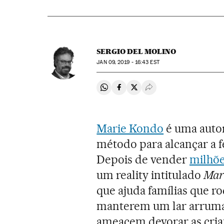
SERGIO DEL MOLINO
JAN
09, 2019 - 16:43
EST
Compartir en Whatsapp
Compartir en Facebook
Compartir en Twitter
Desplegar Redes Soci
Marie Kondo
é uma autor
método para alcançar a 
Depois de vender
milhõe
um reality intitulado
Mar
que ajuda famílias que r
manterem um lar arrumad
ameacem devorar as cria