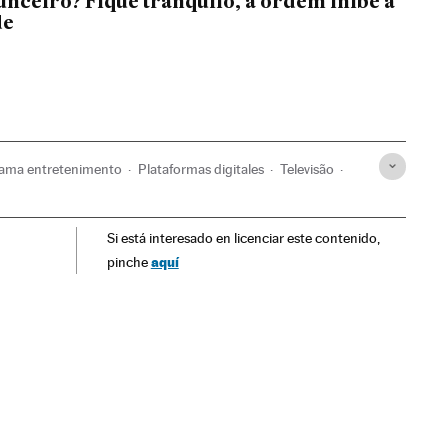
unceiro? Fique tranquilo, a ordem inibe a
de
ama entretenimento
Plataformas digitales
Televisão
nicação
Telecomunicações
Comunicações
Si está interesado en licenciar este contenido,
ização doméstica
Marie Kondo
Casa lar
Estilo vida
aquí
pinche