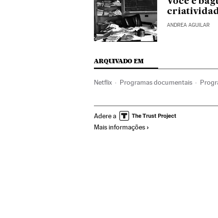
Você é bag
criativida
ANDREA AGUILAR
ARQUIVADO EM
Netflix
Programas documentais
Progr
Programação
Bem-estar
Meios comu
Adere a
Comunicação
Método KonMari
Organ
Mais informações