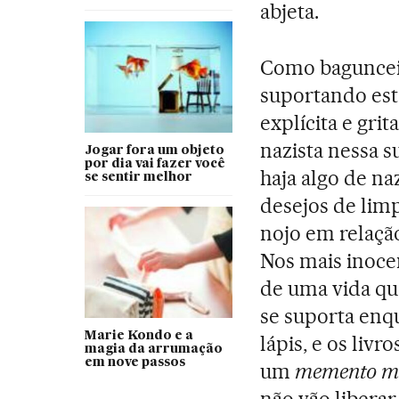
abjeta.
Como bagunceir
suportando esta
explícita e gri
nazista nessa 
Jogar fora um objeto
por dia vai fazer você
haja algo de na
se sentir melhor
desejos de li
nojo em relação
Nos mais inocen
de uma vida que
se suporta enqu
Marie Kondo e a
lápis, e os liv
magia da arrumação
em nove passos
um
memento m
não vão liberar