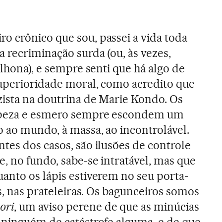
o crônico que sou, passei a vida toda
 recriminação surda (ou, às vezes,
talhona), e sempre senti que há algo de
superioridade moral, como acredito que
zista na doutrina de Marie Kondo. Os
mpeza e esmero sempre escondem um
 ao mundo, à massa, ao incontrolável.
tes dos casos, são ilusões de controle
, no fundo, sabe-se intratável, mas que
anto os lápis estiverem no seu porta-
ros, nas prateleiras. Os bagunceiros somos
ori
, um aviso perene de que as minúcias
 ninguém de catástrofe alguma, e de que