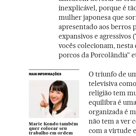
inexplicável, porque é t
mulher japonesa que sorr
apresentado aos berros 
expansivos e agressivos 
vocês colecionam, nesta
porcos da Porcolândia” et
O triunfo de um
MAIS INFORMAÇÕES
televisiva com
religião tem mui
equilibra é um
organizada é m
não tem a ver 
Marie Kondo também
com a virtude 
quer colocar seu
trabalho em ordem