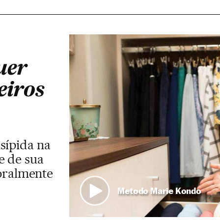
uer
eiros
sípida na
e de sua
moralmente
Metodo Marie Kondo