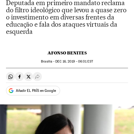
Deputada em primeiro mandato reclama
do filtro ideológico que levou a quase zero
o investimento em diversas frentes da
educação e fala dos ataques virtuais da
esquerda
AFONSO BENITES
Brasília -
DEC
16, 2019 - 06:01
EST
Compartir en Whatsapp
Compartir en Facebook
Compartir en Twitter
Desplegar Redes Sociales
Añadir EL PAÍS en Google