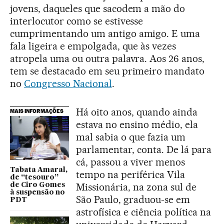
jovens, daqueles que sacodem a mão do
interlocutor como se estivesse
cumprimentando um antigo amigo. E uma
fala ligeira e empolgada, que às vezes
atropela uma ou outra palavra. Aos 26 anos,
tem se destacado em seu primeiro mandato
no
Congresso Nacional
.
Há oito anos, quando ainda
MAIS INFORMAÇÕES
estava no ensino médio, ela
mal sabia o que fazia um
parlamentar, conta. De lá para
cá, passou a viver menos
Tabata Amaral,
tempo na periférica Vila
de “tesouro”
Missionária, na zona sul de
de Ciro Gomes
à suspensão no
São Paulo, graduou-se em
PDT
astrofísica e ciência política na