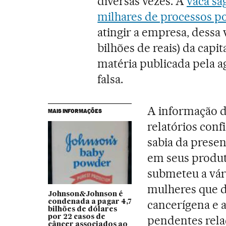
diversas vezes. A
vaca sa
milhares de processos po
atingir a empresa, dessa
bilhões de reais) da capi
matéria publicada pela a
falsa.
A informação 
MAIS INFORMAÇÕES
relatórios conf
sabia da prese
em seus produt
submeteu a vár
mulheres que di
Johnson&Johnson é
cancerígena e 
condenada a pagar 4,7
bilhões de dólares
por 22 casos de
pendentes rela
câncer associados ao