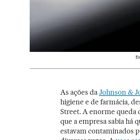
Em
As ações da
Johnson & J
higiene e de farmácia, d
Street. A enorme queda d
que a empresa sabia há q
estavam contaminados po