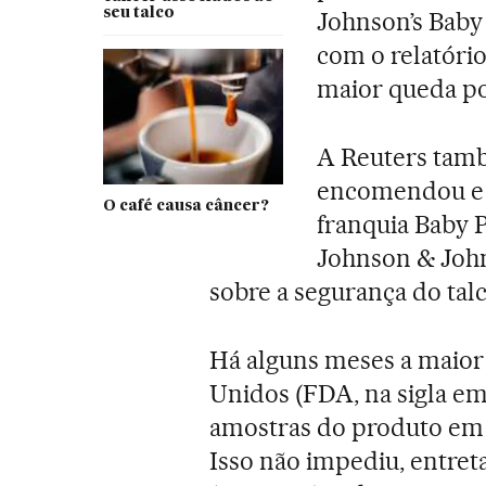
seu talco
Johnson’s Baby
com o relatóri
maior queda po
A Reuters tam
encomendou e p
O café causa câncer?
franquia Baby 
Johnson & John
sobre a segurança do talc
Há alguns meses a maior 
Unidos (FDA, na sigla em
amostras do produto em 
Isso não impediu, entret