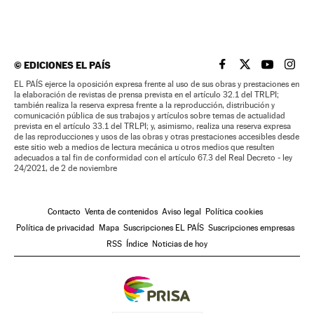
©
EDICIONES EL PAÍS
EL PAÍS BRASIL EN
EL PAÍS BRASI
EL PAÍS B
EL PA
EL PAÍS ejerce la oposición expresa frente al uso de sus obras y prestaciones en
la elaboración de revistas de prensa prevista en el artículo 32.1 del TRLPI;
también realiza la reserva expresa frente a la reproducción, distribución y
comunicación pública de sus trabajos y artículos sobre temas de actualidad
prevista en el artículo 33.1 del TRLPI; y, asimismo, realiza una reserva expresa
de las reproducciones y usos de las obras y otras prestaciones accesibles desde
este sitio web a medios de lectura mecánica u otros medios que resulten
adecuados a tal fin de conformidad con el artículo 67.3 del Real Decreto - ley
24/2021, de 2 de noviembre
Contacto
Venta de contenidos
Aviso legal
Política cookies
Política de privacidad
Mapa
Suscripciones EL PAÍS
Suscripciones empresas
RSS
Índice
Noticias de hoy