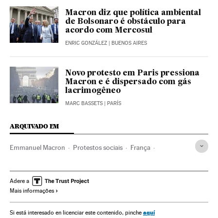
Macron diz que política ambiental
de Bolsonaro é obstáculo para
acordo com Mercosul
ENRIC GONZÁLEZ
| BUENOS AIRES
Novo protesto em Paris pressiona
Macron e é dispersado com gás
lacrimogêneo
MARC BASSETS
| PARÍS
ARQUIVADO EM
Emmanuel Macron
Protestos sociais
França
Mal-estar social
Europa Ocidental
Europa
Problemas sociais
Sociedade
Adere a
Mais informações
aquí
Si está interesado en licenciar este contenido, pinche