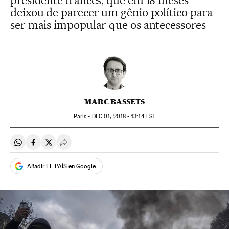
presidente francês, que em 18 meses
deixou de parecer um gênio político para
ser mais impopular que os antecessores
MARC BASSETS
Paris -
DEC
01, 2018 - 13:14
EST
Compartir en Whatsapp
Compartir en Facebook
Compartir en Twitter
Desplegar Redes Sociales
Añadir EL PAÍS en Google