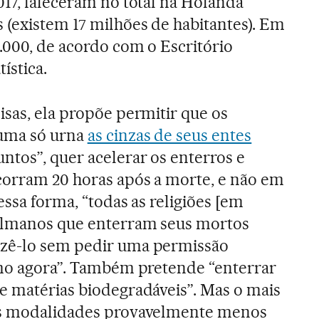
017, faleceram no total na Holanda
 (existem 17 milhões de habitantes). Em
.000, de acordo com o Escritório
ística.
isas, ela propõe permitir que os
uma só urna
as cinzas de seus entes
ntos”, quer acelerar os enterros e
corram 20 horas após a morte, e não em
essa forma, “todas as religiões [em
ulmanos que enterram seus mortos
azê-lo sem pedir uma permissão
omo agora”. Também pretende “enterrar
e matérias biodegradáveis”. Mas o mais
ês modalidades provavelmente menos