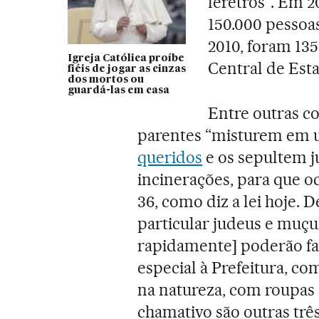
féretros”. Em 2
150.000 pessoas
2010, foram 135
Igreja Católica proíbe
Central de Estat
fiéis de jogar as cinzas
dos mortos ou
guardá-las em casa
Entre outras co
parentes “misturem em 
queridos
e os sepultem ju
incinerações, para que o
36, como diz a lei hoje. D
particular judeus e muç
rapidamente] poderão f
especial à Prefeitura, c
na natureza, com roupas 
chamativo são outras tr