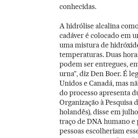
conhecidas.
A hidrólise alcalina como
cadáver é colocado em u
uma mistura de hidróxido 
temperaturas. Duas hora
podem ser entregues, em
urna”, diz Den Boer. É l
Unidos e Canadá, mas não
do processo apresenta dú
Organização à Pesquisa d
holandês), disse em julho
traço de DNA humano e p
pessoas escolheriam ess