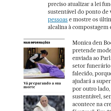
preciso atualizar a lei fu
sustentável do ponto de 
pessoas
e mostre os últim
alcalina à compostagem e
Monica den Boe
MAIS INFORMAÇÕES
pretende moder
enviada ao Par
setor funerário
falecido, porqu
ajudará a super
Vá preparando a sua
por outro lado,
morte
sustentável, s
acontece na cr