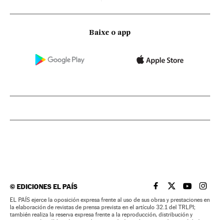
Baixe o app
©
EDICIONES EL PAÍS
EL PAÍS BRASIL EN
EL PAÍS BRASI
EL PAÍS B
EL PA
EL PAÍS ejerce la oposición expresa frente al uso de sus obras y prestaciones en
la elaboración de revistas de prensa prevista en el artículo 32.1 del TRLPI;
también realiza la reserva expresa frente a la reproducción, distribución y