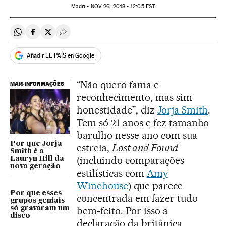
Madri -
NOV
26, 2018 - 12:05
EST
Compartir en Whatsapp
Compartir en Facebook
Compartir en Twitter
Desplegar Redes Sociales
Añadir EL PAÍS en Google
“Não quero fama e
MAIS INFORMAÇÕES
reconhecimento, mas sim
honestidade”, diz
Jorja Smith
.
Tem só 21 anos e fez tamanho
barulho nesse ano com sua
Por que Jorja
estreia,
Lost and Found
Smith é a
(incluindo comparações
Lauryn Hill da
nova geração
estilísticas com
Amy
Winehouse
) que parece
Por que esses
concentrada em fazer tudo
grupos geniais
só gravaram um
bem-feito. Por isso a
disco
declaração da britânica.