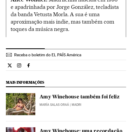
e apadrinhada por Jorge González, tecladista
da banda Vetusta Morla. A sua é uma
aproximação mais indie, mas também com
toques da música negra.
Receba o boletim do EL PAÍS América
Cultura El País Brasil en Twitter
Cultura El País Brasil en Instagram
Cultura El País Brasil en Facebook
MAIS INFORMAÇÕES
Amy Winehouse também foi feliz
MARÍA SALAS ORAÁ
| MADRI
Amy Winehouse: uma recordação