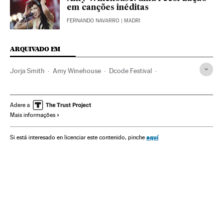
em canções inéditas
FERNANDO NAVARRO
| MADRI
ARQUIVADO EM
Jorja Smith
Amy Winehouse
Dcode Festival
Kendrick Lamar
Bruno Mars
Festivais música
Festivais
Eventos musicais
Agenda cultural
Música
Adere a
Mais informações
Cultura
aquí
Si está interesado en licenciar este contenido, pinche