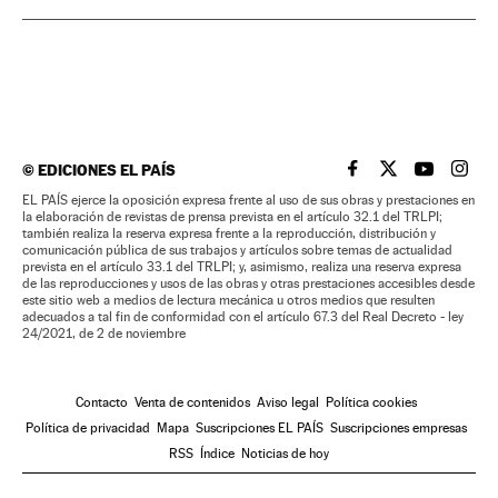
©
EDICIONES EL PAÍS
EL PAÍS BRASIL EN
EL PAÍS BRASI
EL PAÍS B
EL PA
EL PAÍS ejerce la oposición expresa frente al uso de sus obras y prestaciones en
la elaboración de revistas de prensa prevista en el artículo 32.1 del TRLPI;
también realiza la reserva expresa frente a la reproducción, distribución y
comunicación pública de sus trabajos y artículos sobre temas de actualidad
prevista en el artículo 33.1 del TRLPI; y, asimismo, realiza una reserva expresa
de las reproducciones y usos de las obras y otras prestaciones accesibles desde
este sitio web a medios de lectura mecánica u otros medios que resulten
adecuados a tal fin de conformidad con el artículo 67.3 del Real Decreto - ley
24/2021, de 2 de noviembre
Contacto
Venta de contenidos
Aviso legal
Política cookies
Política de privacidad
Mapa
Suscripciones EL PAÍS
Suscripciones empresas
RSS
Índice
Noticias de hoy