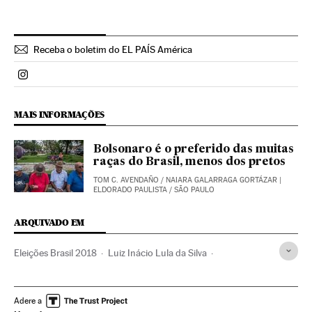
Receba o boletim do EL PAÍS América
Politica El País Brasil en Instagram
MAIS INFORMAÇÕES
Bolsonaro é o preferido das muitas
raças do Brasil, menos dos pretos
TOM C. AVENDAÑO
/
NAIARA GALARRAGA GORTÁZAR
|
ELDORADO PAULISTA / SÃO PAULO
ARQUIVADO EM
Eleições Brasil 2018
Luiz Inácio Lula da Silva
Operação Lava Jato
Eleições Brasil
Partido dos Trabalhadores
Caso Petrobras
Adere a