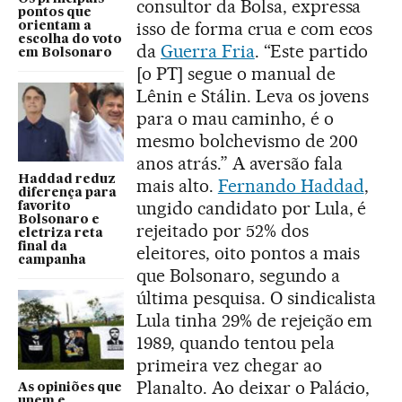
consultor da Bolsa, expressa
pontos que
isso de forma crua e com ecos
orientam a
escolha do voto
da
Guerra Fria
. “Este partido
em Bolsonaro
[o PT] segue o manual de
Lênin e Stálin. Leva os jovens
para o mau caminho, é o
mesmo bolchevismo de 200
anos atrás.” A aversão fala
Haddad reduz
mais alto.
Fernando Haddad
,
diferença para
ungido candidato por Lula, é
favorito
Bolsonaro e
rejeitado por 52% dos
eletriza reta
final da
eleitores, oito pontos a mais
campanha
que Bolsonaro, segundo a
última pesquisa. O sindicalista
Lula tinha 29% de rejeição em
1989, quando tentou pela
primeira vez chegar ao
Planalto. Ao deixar o Palácio,
As opiniões que
unem e