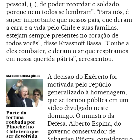
pessoal, (…), de poder recordar o soldado,
porque nem todos se lembram”. “Para nós, é
super importante que nossos pais, que deram
a cara e a vida pelo Chile e suas famílias,
estejam sempre presentes no coração de
todos vocês”, disse Krassnoff Bassa. “Coube a
eles combater, e deram o ar que respiramos
em nossa querida pátria”, acrescentou.
A decisão do Exército foi
MAIS INFORMAÇÕES
motivada pelo repúdio
generalizado à homenagem,
que se tornou pública em um
vídeo divulgado neste
Parte da
domingo. O ministro da
fortuna
Defesa, Alberto Espina, do
roubada por
Pinochet no
governo conservador de
Chile terá que
ser devolvida
Sebastian Piñera, considerou o