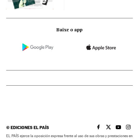
Baixe o app
©
EDICIONES EL PAÍS
EL PAÍS BRASIL EN
EL PAÍS BRASI
EL PAÍS B
EL PA
EL PAÍS ejerce la oposición expresa frente al uso de sus obras y prestaciones en