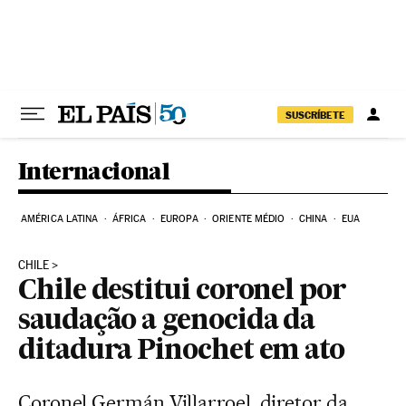
Pular para o conteúdo
SUSCRÍBETE
Internacional
AMÉRICA LATINA
ÁFRICA
EUROPA
ORIENTE MÉDIO
CHINA
EUA
CHILE
Chile destitui coronel por
saudação a genocida da
ditadura Pinochet em ato
Coronel Germán Villarroel, diretor da