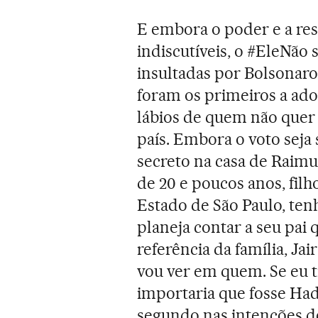
E embora o poder e a re
indiscutíveis, o #EleNão 
insultadas por Bolsonaro
foram os primeiros a ad
lábios de quem não quer 
país. Embora o voto seja 
secreto na casa de Raimu
de 20 e poucos anos, filh
Estado de São Paulo, ten
planeja contar a seu pai
referência da família, Ja
vou ver em quem. Se eu 
importaria que fosse Had
segundo nas intenções d