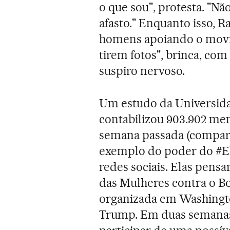
o que sou", protesta. "Nã
afasto." Enquanto isso, 
homens apoiando o movim
tirem fotos", brinca, co
suspiro nervoso.
Um estudo da Universida
contabilizou 903.902 men
semana passada (compar
exemplo do poder do #El
redes sociais. Elas pe
das Mulheres contra o Bo
organizada em Washingt
Trump. Em duas semanas,