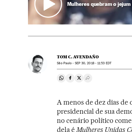
Mulheres quebram o jejum 
TOM C. AVENDAÑO
São Paulo -
SEP
30, 2018 - 11:53
EDT
Compartir en Whatsapp
Compartir en Facebook
Compartir en Twitter
Desplegar Redes Soci
A menos de dez dias de o 
presidencial de sua dem
no cenário político co
dela é
Mulheres Unidas C