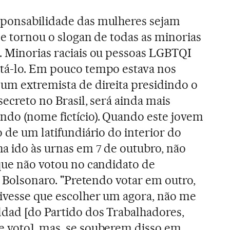
sponsabilidade das mulheres sejam
se tornou o slogan de todas as minorias
. Minorias raciais ou pessoas LGBTQI
otá-lo. Em pouco tempo estava nos
um extremista de direita presidindo o
secreto no Brasil, será ainda mais
ndo (nome fictício). Quando este jovem
o de um latifundiário do interior do
ha ido às urnas em 7 de outubro, não
 que não votou no candidato de
ir Bolsonaro. "Pretendo votar em outro,
tivesse que escolher um agora, não me
dad [do Partido dos Trabalhadores,
e voto], mas, se souberem disso em