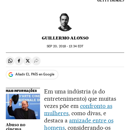
GETTY IMAGES
GUILLERMO ALONSO
SEP
20, 2018 - 13:34
EDT
Compartir en Whatsapp
Compartir en Facebook
Compartir en Twitter
Desplegar Redes Sociales
Añadir EL PAÍS en Google
Em uma indústria (a do
MAIS INFORMAÇÕES
entretenimento) que muitas
vezes põe em
confronto as
mulheres
, como divas, e
destaca a
amizade entre os
Abuso no
homens
, considerando-os
cinema