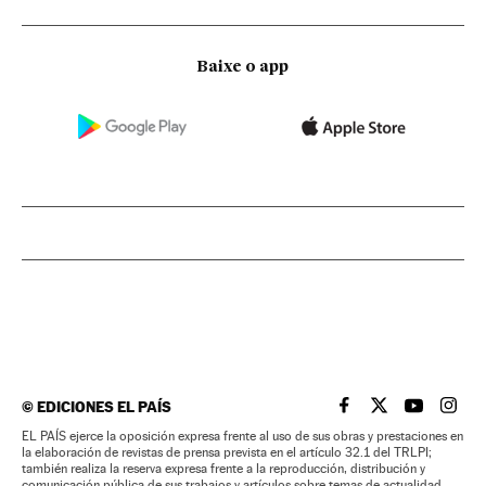
Baixe o app
©
EDICIONES EL PAÍS
EL PAÍS BRASIL EN
EL PAÍS BRASI
EL PAÍS B
EL PA
EL PAÍS ejerce la oposición expresa frente al uso de sus obras y prestaciones en
la elaboración de revistas de prensa prevista en el artículo 32.1 del TRLPI;
también realiza la reserva expresa frente a la reproducción, distribución y
comunicación pública de sus trabajos y artículos sobre temas de actualidad