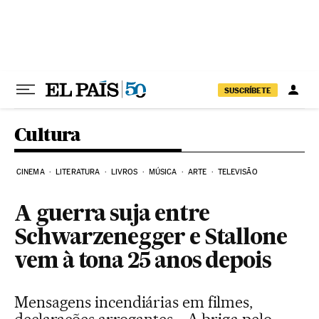
Pular para o conteúdo
SUSCRÍBETE
Cultura
CINEMA
LITERATURA
LIVROS
MÚSICA
ARTE
TELEVISÃO
A guerra suja entre
Schwarzenegger e Stallone
vem à tona 25 anos depois
Mensagens incendiárias em filmes,