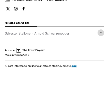
Cultura El País Brasil en Twitter
Cultura El País Brasil en Instagram
Cultura El País Brasil en Facebook
ARQUIVADO EM
Sylvester Stallone
Arnold Schwarzenegger
Adere a
Mais informações
aquí
Si está interesado en licenciar este contenido, pinche