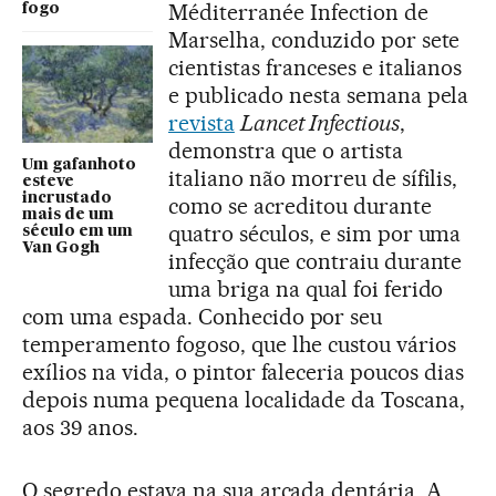
Méditerranée Infection de
fogo
Marselha, conduzido por sete
cientistas franceses e italianos
e publicado nesta semana pela
revista
Lancet Infectious
,
demonstra que o artista
Um gafanhoto
italiano não morreu de sífilis,
esteve
incrustado
como se acreditou durante
mais de um
quatro séculos, e sim por uma
século em um
Van Gogh
infecção que contraiu durante
uma briga na qual foi ferido
com uma espada. Conhecido por seu
temperamento fogoso, que lhe custou vários
exílios na vida, o pintor faleceria poucos dias
depois numa pequena localidade da Toscana,
aos 39 anos.
O segredo estava na sua arcada dentária. A