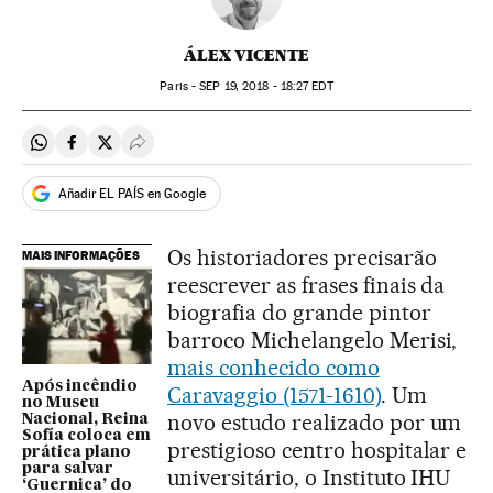
ÁLEX VICENTE
Paris -
SEP
19, 2018 - 18:27
EDT
Compartir en Whatsapp
Compartir en Facebook
Compartir en Twitter
Desplegar Redes Sociales
Añadir EL PAÍS en Google
Os historiadores precisarão
MAIS INFORMAÇÕES
reescrever as frases finais da
biografia do grande pintor
barroco Michelangelo Merisi,
mais conhecido como
Após incêndio
Caravaggio (1571-1610)
. Um
no Museu
novo estudo realizado por um
Nacional, Reina
Sofía coloca em
prestigioso centro hospitalar e
prática plano
para salvar
universitário, o Instituto IHU
‘Guernica’ do