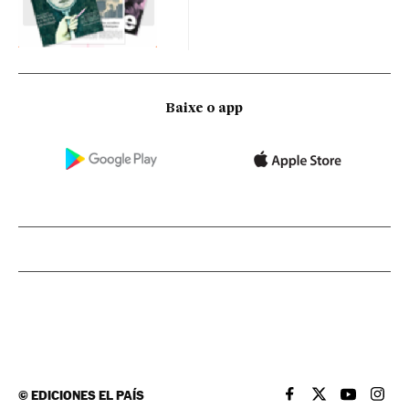
Baixe o app
©
EDICIONES EL PAÍS
EL PAÍS BRASIL EN
EL PAÍS BRASI
EL PAÍS B
EL PA