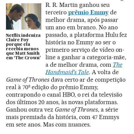
R. R. Martin ganhou seu
terceiro
prêmio Emmy
de
melhor drama, após passar
um ano em branco. No ano
passado, a plataforma Hulu fez
Netflix indeniza
Claire Foy
história no Emmy ao ser o
porque ela
primeiro serviço de vídeo on-
recebia menos
que Matt Smith
line a ganhar a categoria-mãe,
em ‘The Crown’
a de melhor drama, com
The
Handmaid’s Tal
e
. A volta de
Game of Thrones
dava certo ar de competição
real à 70º edição do prêmio Emmy,
contrapondo o canal HBO, o rei da televisão
dos últimos 20 anos, às novas plataformas.
Ganhou outra vez
Game of Thrones
, a série
mais premiada da história, com 47 Emmys
em sete anos. Mas com nuances.