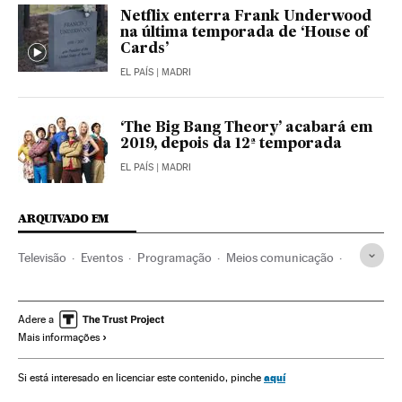
Netflix enterra Frank Underwood
na última temporada de ‘House of
Cards’
EL PAÍS
| MADRI
‘The Big Bang Theory’ acabará em
2019, depois da 12ª temporada
EL PAÍS
| MADRI
ARQUIVADO EM
Televisão
Eventos
Programação
Meios comunicação
Sociedade
Comunicação
Prêmios Emmy
Prêmios comunicação
Série dramática
Série comédia
Adere a
Mais informações
Jornalismo
Prêmios
Gêneros séries
Séries tv
Programa tv
Rachel Brosnahan
David Harbour
aquí
Si está interesado en licenciar este contenido, pinche