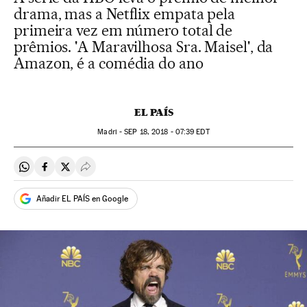
drama, mas a Netflix empata pela
primeira vez em número total de
prêmios. 'A Maravilhosa Sra. Maisel', da
Amazon, é a comédia do ano
EL PAÍS
Madri -
SEP
18, 2018 - 07:39
EDT
Compartir en Whatsapp
Compartir en Facebook
Compartir en Twitter
Desplegar Redes Sociales
Añadir EL PAÍS en Google