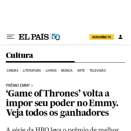
Pular para o conteúdo
SUSCRÍBETE
Cultura
CINEMA
LITERATURA
LIVROS
MÚSICA
ARTE
TELEVISÃO
PRÊMIO EMMY
‘Game of Thrones’ volta a
impor seu poder no Emmy.
Veja todos os ganhadores
A série da HBO leva o prêmio de melhor