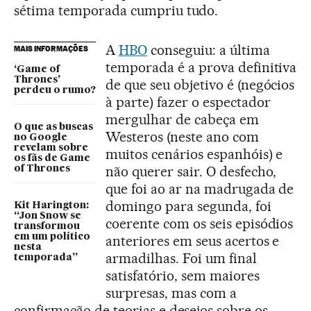
sétima temporada cumpriu tudo.
A
HBO
conseguiu: a última
MAIS INFORMAÇÕES
temporada é a prova definitiva
‘Game of
Thrones’
de que seu objetivo é (negócios
perdeu o rumo?
à parte) fazer o espectador
mergulhar de cabeça em
O que as buscas
Westeros (neste ano com
no Google
revelam sobre
muitos cenários espanhóis) e
os fãs de Game
não querer sair. O desfecho,
of Thrones
que foi ao ar na madrugada de
domingo para segunda, foi
Kit Harington:
“Jon Snow se
coerente com os seis episódios
transformou
em um político
anteriores em seus acertos e
nesta
armadilhas. Foi um final
temporada”
satisfatório, sem maiores
surpresas, mas com a
confirmação de teorias e desejos sobre os