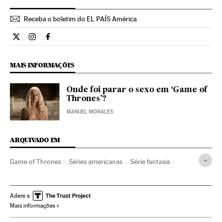
Receba o boletim do EL PAÍS América
Cultura El País Brasil en Twitter
Cultura El País Brasil en Instagram
Cultura El País Brasil en Facebook
MAIS INFORMAÇÕES
Onde foi parar o sexo em ‘Game of
Thrones’?
MANUEL MORALES
ARQUIVADO EM
Game of Thrones
Séries americanas
Série fantasia
HBO
Gêneros séries
Séries tv
Programa tv
Programação
Televisão
Quinta temporada
Adere a
Mais informações