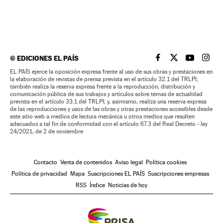
©
EDICIONES EL PAÍS
EL PAÍS BRASIL EN
EL PAÍS BRASI
EL PAÍS B
EL PA
EL PAÍS ejerce la oposición expresa frente al uso de sus obras y prestaciones en
la elaboración de revistas de prensa prevista en el artículo 32.1 del TRLPI;
también realiza la reserva expresa frente a la reproducción, distribución y
comunicación pública de sus trabajos y artículos sobre temas de actualidad
prevista en el artículo 33.1 del TRLPI; y, asimismo, realiza una reserva expresa
de las reproducciones y usos de las obras y otras prestaciones accesibles desde
este sitio web a medios de lectura mecánica u otros medios que resulten
adecuados a tal fin de conformidad con el artículo 67.3 del Real Decreto - ley
24/2021, de 2 de noviembre
Contacto
Venta de contenidos
Aviso legal
Política cookies
Política de privacidad
Mapa
Suscripciones EL PAÍS
Suscripciones empresas
RSS
Índice
Noticias de hoy