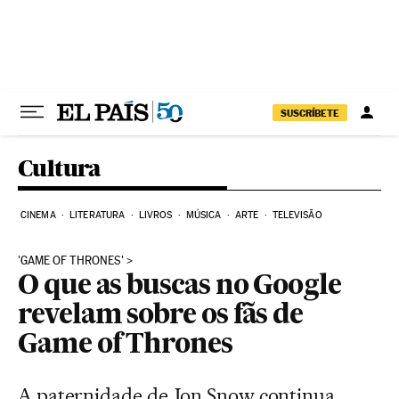
Pular para o conteúdo
SUSCRÍBETE
Cultura
CINEMA
LITERATURA
LIVROS
MÚSICA
ARTE
TELEVISÃO
'GAME OF THRONES'
O que as buscas no Google
revelam sobre os fãs de
Game of Thrones
A paternidade de Jon Snow continua