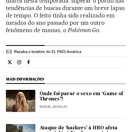
marca nesta temporada: superar o pornô nas
tendências de buscas durante um breve lapso
de tempo. O feito tinha sido realizado em
meados do ano passado por um outro
fenômeno de massas, o
Pokémon Go
.
Receba o boletim do EL PAÍS América
Cultura El País Brasil en Twitter
Cultura El País Brasil en Instagram
Cultura El País Brasil en Facebook
MAIS INFORMAÇÕES
Onde foi parar o sexo em ‘Game of
Thrones’?
MANUEL MORALES
Ataque de ‘hackers’ à HBO afeta