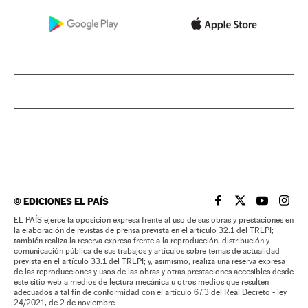
©
EDICIONES EL PAÍS
EL PAÍS BRASIL EN
EL PAÍS BRASI
EL PAÍS B
EL PA
EL PAÍS ejerce la oposición expresa frente al uso de sus obras y prestaciones en
la elaboración de revistas de prensa prevista en el artículo 32.1 del TRLPI;
también realiza la reserva expresa frente a la reproducción, distribución y
comunicación pública de sus trabajos y artículos sobre temas de actualidad
prevista en el artículo 33.1 del TRLPI; y, asimismo, realiza una reserva expresa
de las reproducciones y usos de las obras y otras prestaciones accesibles desde
este sitio web a medios de lectura mecánica u otros medios que resulten
adecuados a tal fin de conformidad con el artículo 67.3 del Real Decreto - ley
24/2021, de 2 de noviembre