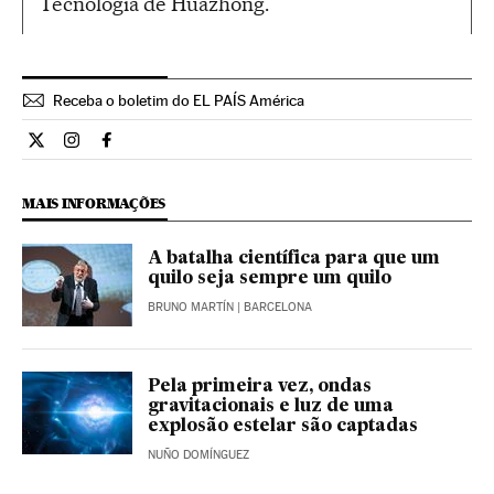
Tecnologia de Huazhong.
Receba o boletim do EL PAÍS América
Ciencia El País Brasil en Twitter
Ciencia El País Brasil en Instagram
Ciencia El País Brasil en Facebook
MAIS INFORMAÇÕES
A batalha científica para que um
quilo seja sempre um quilo
BRUNO MARTÍN
| BARCELONA
Pela primeira vez, ondas
gravitacionais e luz de uma
explosão estelar são captadas
NUÑO DOMÍNGUEZ