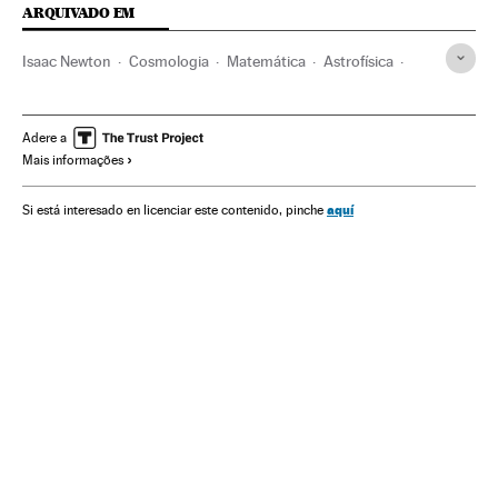
ARQUIVADO EM
Isaac Newton
Cosmologia
Matemática
Astrofísica
China
Universo
Ásia oriental
Astronomia
Ciências exatas
Ásia
Sociedade
Ciência
Adere a
Mais informações
aquí
Si está interesado en licenciar este contenido, pinche