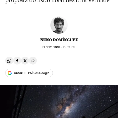
proposta do físico holandês Erik Verlinde
NUÑO DOMÍNGUEZ
DEC
22, 2016 - 10:09
EST
Compartir en Whatsapp
Compartir en Facebook
Compartir en Twitter
Desplegar Redes Sociales
Añadir EL PAÍS en Google