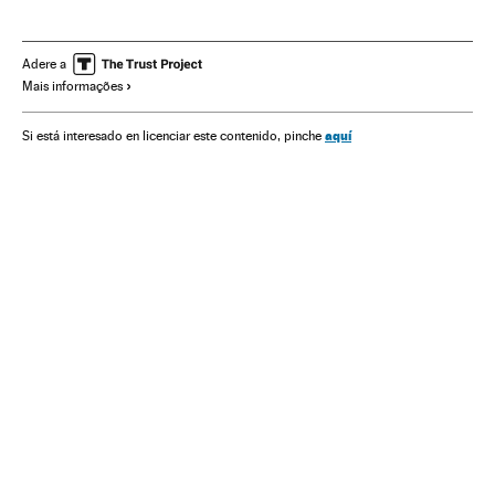
Ciências exatas
Universo
Astronomia
Ciência
Adere a
Mais informações
aquí
Si está interesado en licenciar este contenido, pinche