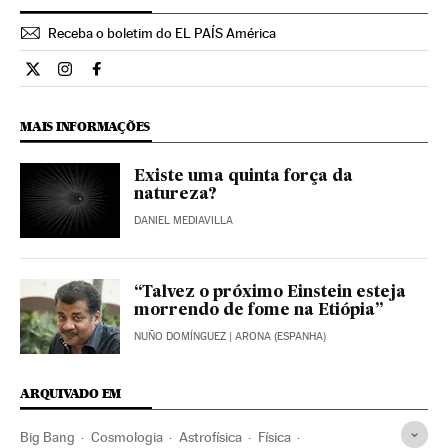
Receba o boletim do EL PAÍS América
Ciencia El País Brasil en Twitter
Ciencia El País Brasil en Instagram
Ciencia El País Brasil en Facebook
MAIS INFORMAÇÕES
Existe uma quinta força da
natureza?
DANIEL MEDIAVILLA
“Talvez o próximo Einstein esteja
morrendo de fome na Etiópia”
NUÑO DOMÍNGUEZ
| ARONA (ESPANHA)
ARQUIVADO EM
Big Bang
Cosmologia
Astrofísica
Física