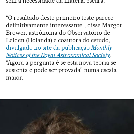
sem a necessidade da matéria escura.
“O resultado deste primeiro teste parece
definitivamente interessante”, disse Margot
Brower, astrônoma do Observatório de
Leiden (Holanda) e coautora do estudo,
divulgado no site da publicação
Monthly
Notices of the Royal Astronomical Society
.
“Agora a pergunta é se esta nova teoria se
sustenta e pode ser provada” numa escala
maior.