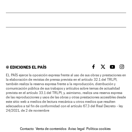
©
EDICIONES EL PAÍS
EL PAÍS BRASIL EN
EL PAÍS BRASI
EL PAÍS B
EL PA
EL PAÍS ejerce la oposición expresa frente al uso de sus obras y prestaciones en
la elaboración de revistas de prensa prevista en el artículo 32.1 del TRLPI;
también realiza la reserva expresa frente a la reproducción, distribución y
comunicación pública de sus trabajos y artículos sobre temas de actualidad
prevista en el artículo 33.1 del TRLPI; y, asimismo, realiza una reserva expresa
de las reproducciones y usos de las obras y otras prestaciones accesibles desde
este sitio web a medios de lectura mecánica u otros medios que resulten
adecuados a tal fin de conformidad con el artículo 67.3 del Real Decreto - ley
24/2021, de 2 de noviembre
Contacto
Venta de contenidos
Aviso legal
Política cookies