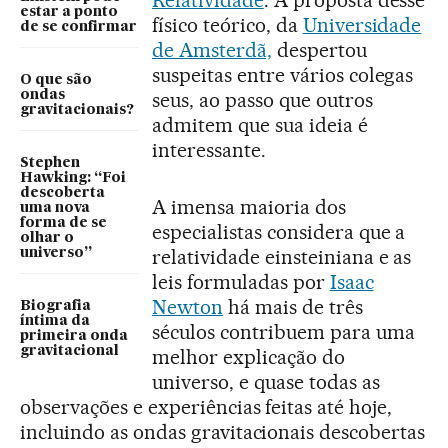
Relatividade
. A proposta desse
estar a ponto
físico teórico, da
Universidade
de se confirmar
de Amsterdã,
despertou
suspeitas entre vários colegas
O que são
ondas
seus, ao passo que outros
gravitacionais?
admitem que sua ideia é
interessante.
Stephen
Hawking: “Foi
descoberta
A imensa maioria dos
uma nova
forma de se
especialistas considera que a
olhar o
relatividade einsteiniana e as
universo”
leis formuladas por
Isaac
Newton
há mais de três
Biografia
íntima da
séculos contribuem para uma
primeira onda
gravitacional
melhor explicação do
universo, e quase todas as
observações e experiências feitas até hoje,
incluindo as ondas gravitacionais descobertas