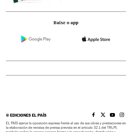
Baixe o app
©
EDICIONES EL PAÍS
EL PAÍS BRASIL EN
EL PAÍS BRASI
EL PAÍS B
EL PA
EL PAÍS ejerce la oposición expresa frente al uso de sus obras y prestaciones en
la elaboración de revistas de prensa prevista en el artículo 32.1 del TRLPI;