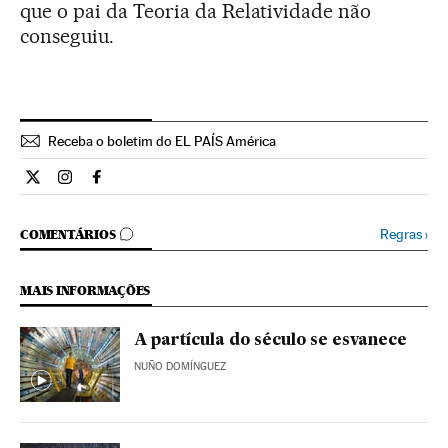
que o pai da Teoria da Relatividade não
conseguiu.
Receba o boletim do EL PAÍS América
Ciencia El País Brasil en Twitter
Ciencia El País Brasil en Instagram
Ciencia El País Brasil en Facebook
COMENTÁRIOS
Regras
›
COMENTÁRIOS
MAIS INFORMAÇÕES
A partícula do século se esvanece
NUÑO DOMÍNGUEZ