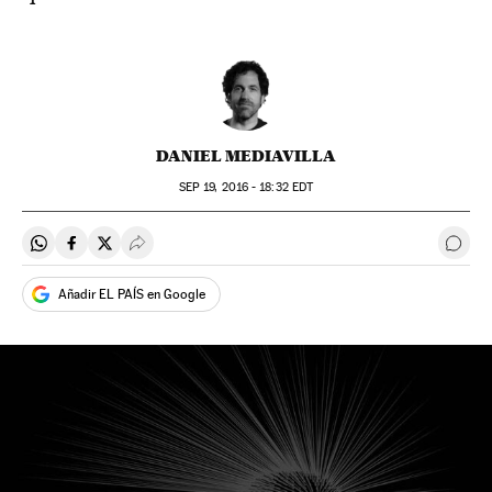
DANIEL MEDIAVILLA
SEP
19, 2016 - 18:32
EDT
Compartir en Whatsapp
Compartir en Facebook
Compartir en Twitter
Desplegar Redes Sociales
Come
Añadir EL PAÍS en Google