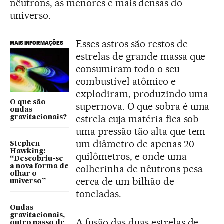
nêutrons, as menores e mais densas do
universo.
Esses astros são restos de
MAIS INFORMAÇÕES
estrelas de grande massa que
consumiram todo o seu
combustível atômico e
explodiram, produzindo uma
O que são
supernova. O que sobra é uma
ondas
estrela cuja matéria fica sob
gravitacionais?
uma pressão tão alta que tem
um diâmetro de apenas 20
Stephen
Hawking:
quilômetros, e onde uma
“Descobriu-se
a nova forma de
colherinha de nêutrons pesa
olhar o
cerca de um bilhão de
universo”
toneladas.
Ondas
gravitacionais,
A fusão das duas estrelas de
outro passo de