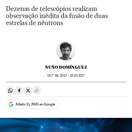
Dezenas de telescópios realizam
observação inédita da fusão de duas
estrelas de nêutrons
NUÑO DOMÍNGUEZ
OCT
16, 2017 - 15:42
EDT
Compartir en Whatsapp
Compartir en Facebook
Compartir en Twitter
Desplegar Redes Sociales
Añadir EL PAÍS en Google