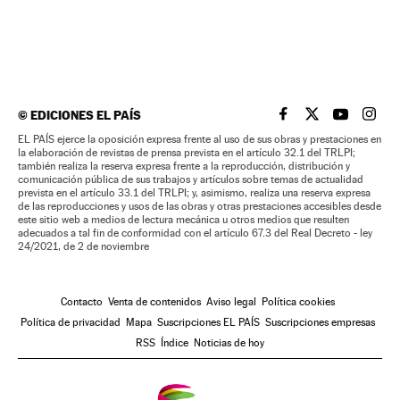
©
EDICIONES EL PAÍS
EL PAÍS BRASIL EN
EL PAÍS BRASI
EL PAÍS B
EL PA
EL PAÍS ejerce la oposición expresa frente al uso de sus obras y prestaciones en
la elaboración de revistas de prensa prevista en el artículo 32.1 del TRLPI;
también realiza la reserva expresa frente a la reproducción, distribución y
comunicación pública de sus trabajos y artículos sobre temas de actualidad
prevista en el artículo 33.1 del TRLPI; y, asimismo, realiza una reserva expresa
de las reproducciones y usos de las obras y otras prestaciones accesibles desde
este sitio web a medios de lectura mecánica u otros medios que resulten
adecuados a tal fin de conformidad con el artículo 67.3 del Real Decreto - ley
24/2021, de 2 de noviembre
Contacto
Venta de contenidos
Aviso legal
Política cookies
Política de privacidad
Mapa
Suscripciones EL PAÍS
Suscripciones empresas
RSS
Índice
Noticias de hoy