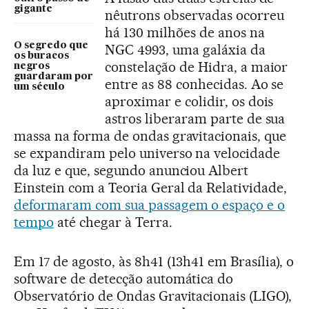
gigante
nêutrons observadas ocorreu
há 130 milhões de anos na
O segredo que
NGC 4993, uma galáxia da
os buracos
constelação de Hidra, a maior
negros
guardaram por
entre as 88 conhecidas. Ao se
um século
aproximar e colidir, os dois
astros liberaram parte de sua
massa na forma de ondas gravitacionais, que
se expandiram pelo universo na velocidade
da luz e que, segundo anunciou Albert
Einstein com a Teoria Geral da Relatividade,
deformaram com sua passagem o espaço e o
tempo
até chegar à Terra.
Em 17 de agosto, às 8h41 (13h41 em Brasília), o
software de detecção automática do
Observatório de Ondas Gravitacionais (LIGO),