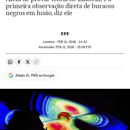
primeira observação direta de buracos
negros em fusão, diz ele
EFE
Londres -
FEB
11, 2016 - 14:42
atualizado:
FEB
11, 2016 - 15:09
EST
Compartir en Whatsapp
Compartir en Facebook
Compartir en Twitter
Desplegar Redes Sociales
Añadir EL PAÍS en Google