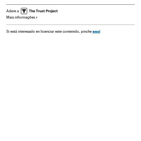
Observatórios astronômicos
Centros investigação
Adere a
Mais informações
Investigação científica
Ondas gravitacionais
Física nuclear
Física
Ciências exatas
Ciência
LIGO
aquí
Si está interesado en licenciar este contenido, pinche