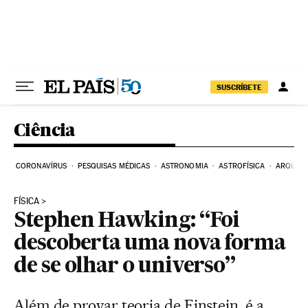
Pular para o conteúdo
SUSCRÍBETE
Ciência
CORONAVÍRUS
PESQUISAS MÉDICAS
ASTRONOMIA
ASTROFÍSICA
ARQUEO
FÍSICA
Stephen Hawking: “Foi
descoberta uma nova forma
de se olhar o universo”
Além de provar teoria de Einstein, é a