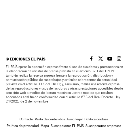
©
EDICIONES EL PAÍS
EL PAÍS BRASIL EN
EL PAÍS BRASI
EL PAÍS B
EL PA
EL PAÍS ejerce la oposición expresa frente al uso de sus obras y prestaciones en
la elaboración de revistas de prensa prevista en el artículo 32.1 del TRLPI;
también realiza la reserva expresa frente a la reproducción, distribución y
comunicación pública de sus trabajos y artículos sobre temas de actualidad
prevista en el artículo 33.1 del TRLPI; y, asimismo, realiza una reserva expresa
de las reproducciones y usos de las obras y otras prestaciones accesibles desde
este sitio web a medios de lectura mecánica u otros medios que resulten
adecuados a tal fin de conformidad con el artículo 67.3 del Real Decreto - ley
24/2021, de 2 de noviembre
Contacto
Venta de contenidos
Aviso legal
Política cookies
Política de privacidad
Mapa
Suscripciones EL PAÍS
Suscripciones empresas