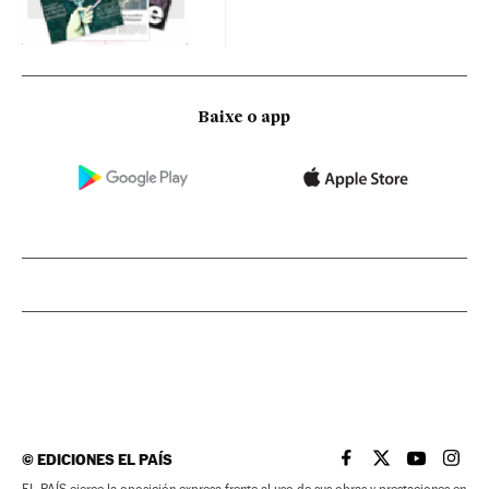
Baixe o app
©
EDICIONES EL PAÍS
EL PAÍS BRASIL EN
EL PAÍS BRASI
EL PAÍS B
EL PA