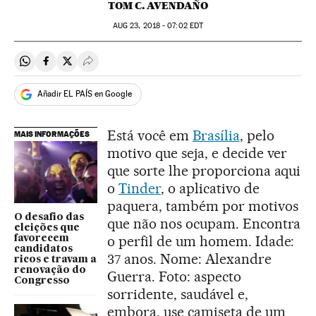
TOM C. AVENDAÑO
AUG
23, 2018 - 07:02
EDT
Compartir en Whatsapp
Compartir en Facebook
Compartir en Twitter
Desplegar Redes Sociales
Añadir EL PAÍS en Google
Está você em
Brasília
, pelo
MAIS INFORMAÇÕES
motivo que seja, e decide ver
que sorte lhe proporciona aqui
o
Tinder
, o aplicativo de
paquera, também por motivos
O desafio das
que não nos ocupam. Encontra
eleições que
o perfil de um homem. Idade:
favorecem
candidatos
37 anos. Nome: Alexandre
ricos e travam a
renovação do
Guerra. Foto: aspecto
Congresso
sorridente, saudável e,
embora, use camiseta de um