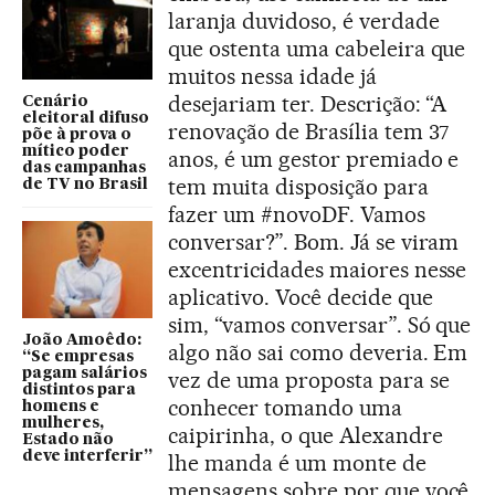
laranja duvidoso, é verdade
que ostenta uma cabeleira que
muitos nessa idade já
desejariam ter. Descrição: “A
Cenário
eleitoral difuso
renovação de Brasília tem 37
põe à prova o
mítico poder
anos, é um gestor premiado e
das campanhas
tem muita disposição para
de TV no Brasil
fazer um #novoDF. Vamos
conversar?”. Bom. Já se viram
excentricidades maiores nesse
aplicativo. Você decide que
sim, “vamos conversar”. Só que
João Amoêdo:
algo não sai como deveria. Em
“Se empresas
pagam salários
vez de uma proposta para se
distintos para
conhecer tomando uma
homens e
mulheres,
caipirinha, o que Alexandre
Estado não
deve interferir”
lhe manda é um monte de
mensagens sobre por que você