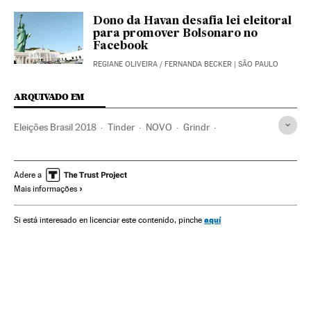
Dono da Havan desafia lei eleitoral
para promover Bolsonaro no
Facebook
REGIANE OLIVEIRA
/
FERNANDA BECKER
| SÃO PAULO
ARQUIVADO EM
Eleições Brasil 2018
Tinder
NOVO
Grindr
Eleições Brasil
Aplicativos relacionamentos
Redes sociais
Brasil
Eleições
Partidos políticos
Adere a
Mais informações
Grupos sociais
Internet
Telecomunicações
Política
Sociedade
Comunicações
Eleições 2018
aquí
Si está interesado en licenciar este contenido, pinche