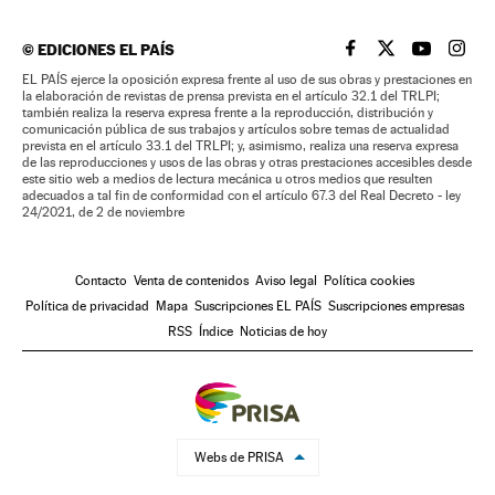
©
EDICIONES EL PAÍS
EL PAÍS BRASIL EN
EL PAÍS BRASI
EL PAÍS B
EL PA
EL PAÍS ejerce la oposición expresa frente al uso de sus obras y prestaciones en
la elaboración de revistas de prensa prevista en el artículo 32.1 del TRLPI;
también realiza la reserva expresa frente a la reproducción, distribución y
comunicación pública de sus trabajos y artículos sobre temas de actualidad
prevista en el artículo 33.1 del TRLPI; y, asimismo, realiza una reserva expresa
de las reproducciones y usos de las obras y otras prestaciones accesibles desde
este sitio web a medios de lectura mecánica u otros medios que resulten
adecuados a tal fin de conformidad con el artículo 67.3 del Real Decreto - ley
24/2021, de 2 de noviembre
Contacto
Venta de contenidos
Aviso legal
Política cookies
Política de privacidad
Mapa
Suscripciones EL PAÍS
Suscripciones empresas
RSS
Índice
Noticias de hoy
Webs de PRISA