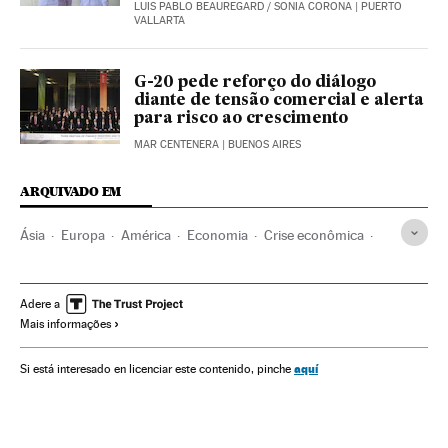
LUIS PABLO BEAUREGARD
/
SONIA CORONA
| PUERTO
VALLARTA
G-20 pede reforço do diálogo
diante de tensão comercial e alerta
para risco ao crescimento
MAR CENTENERA
| BUENOS AIRES
ARQUIVADO EM
Ásia
Europa
América
Economia
Crise econômica
Turquia
Recessão econômica
Balcãs
Estados Unidos
Conjuntura econômica
Europa Sul
Oriente médio
Adere a
Mais informações
América do Norte
aquí
Si está interesado en licenciar este contenido, pinche