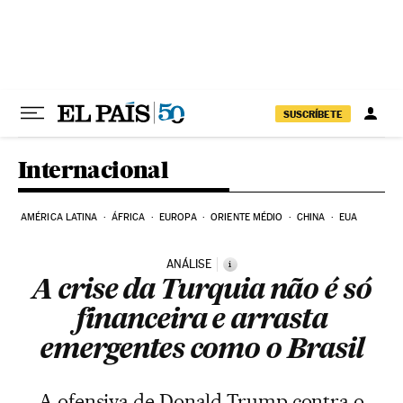
Pular para o conteúdo
SUSCRÍBETE
Internacional
AMÉRICA LATINA
ÁFRICA
EUROPA
ORIENTE MÉDIO
CHINA
EUA
ANÁLISE
i
A crise da Turquia não é só
financeira e arrasta
emergentes como o Brasil
A ofensiva de Donald Trump contra o