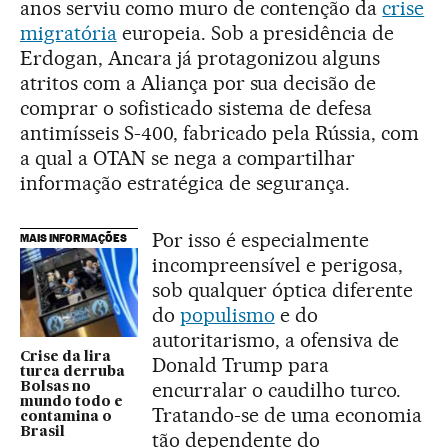
anos serviu como muro de contenção da
crise
migratória
europeia. Sob a presidência de
Erdogan, Ancara já protagonizou alguns
atritos com a Aliança por sua decisão de
comprar o sofisticado sistema de defesa
antimísseis S-400, fabricado pela Rússia, com
a qual a OTAN se nega a compartilhar
informação estratégica de segurança.
Por isso é especialmente
MAIS INFORMAÇÕES
incompreensível e perigosa,
sob qualquer óptica diferente
do
populismo
e do
autoritarismo, a ofensiva de
Crise da lira
Donald Trump para
turca derruba
encurralar o caudilho turco.
Bolsas no
mundo todo e
Tratando-se de uma economia
contamina o
Brasil
tão dependente do