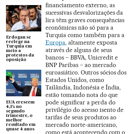
financiamento externo, as
sucessivas desvalorizações da
lira têm graves consequências
econômicas não só para a
Turquia como também para a
Erdogan se
Europa
, altamente exposta
reelege na
Turquia em
através de alguns de seus
meio a
protestos da
bancos – BBVA, Unicredit e
oposição
BNP Paribas – ao mercado
euroasiático. Outros sócios dos
Estados Unidos, como
Tailândia, Indonésia e Índia,
estão tomando nota do que
pode significar a perda do
EUA crescem
4,1% no
privilégio do acesso isento de
segundo
trimestre, o
tarifas de seus produtos ao
melhor
mercado norte-americano,
resultado em
quase 4 anos
como está acontecendo com o