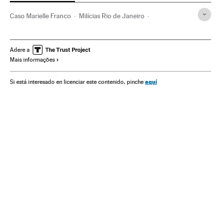
Caso Marielle Franco
Milícias Rio de Janeiro
Marielle Franco
Rio de Janeiro
Estado Rio de Janeiro
Crime organizado
Brasil
Casos judiciais
Assassinatos
Adere a
Mais informações
Delinquência
América do Sul
América Latina
Acontecimentos
América
Delitos
Justiça
aquí
Si está interesado en licenciar este contenido, pinche
Anderson Gomes