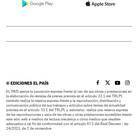
©
EDICIONES EL PAÍS
EL PAÍS BRASIL EN
EL PAÍS BRASI
EL PAÍS B
EL PA
EL PAÍS ejerce la oposición expresa frente al uso de sus obras y prestaciones en
la elaboración de revistas de prensa prevista en el artículo 32.1 del TRLPI;
también realiza la reserva expresa frente a la reproducción, distribución y
comunicación pública de sus trabajos y artículos sobre temas de actualidad
prevista en el artículo 33.1 del TRLPI; y, asimismo, realiza una reserva expresa
de las reproducciones y usos de las obras y otras prestaciones accesibles desde
este sitio web a medios de lectura mecánica u otros medios que resulten
adecuados a tal fin de conformidad con el artículo 67.3 del Real Decreto - ley
24/2021, de 2 de noviembre