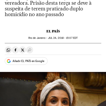
vereadora. Prisão desta terça se deve à
suspeita de terem praticado duplo
homicídio no ano passado
EL PAÍS
Rio de Janeiro -
JUL
24, 2018 - 15:07
EDT
Compartir en Whatsapp
Compartir en Facebook
Compartir en Twitter
Desplegar Redes Sociales
Añadir EL PAÍS en Google