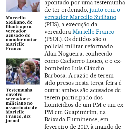
apontado por uma testemunha
de ter ordenado,
junto com o
vereador Marcello Siciliano
Marcello
Siciliano, de
(PHS), a execução da
filantropo a
vereadora
Marielle Franco
vereador
acusado de
(PSOL). Os detidos são o
mandar matar
Marielle
policial militar reformado
Franco
Alan Nogueira, conhecido
como Cachorro Louco, e o ex-
bombeiro Luís Cláudio
Barbosa. A razão de terem
sido presos nesta terça-feira é
outra: ambos são acusados de
Testemunha
envolve
terem participado dos
vereador e
homicídios de um PM e um ex-
miliciano no
assassinato de
PM em Guapimirim, na
Marielle
Franco, diz
Baixada Fluminense, em
jornal
fevereiro de 2017, à mando de