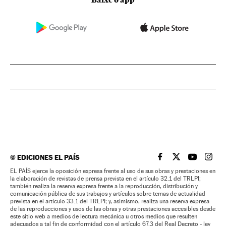
Baixe o app
©
EDICIONES EL PAÍS
EL PAÍS BRASIL EN
EL PAÍS BRASI
EL PAÍS B
EL PA
EL PAÍS ejerce la oposición expresa frente al uso de sus obras y prestaciones en
la elaboración de revistas de prensa prevista en el artículo 32.1 del TRLPI;
también realiza la reserva expresa frente a la reproducción, distribución y
comunicación pública de sus trabajos y artículos sobre temas de actualidad
prevista en el artículo 33.1 del TRLPI; y, asimismo, realiza una reserva expresa
de las reproducciones y usos de las obras y otras prestaciones accesibles desde
este sitio web a medios de lectura mecánica u otros medios que resulten
adecuados a tal fin de conformidad con el artículo 67.3 del Real Decreto - ley