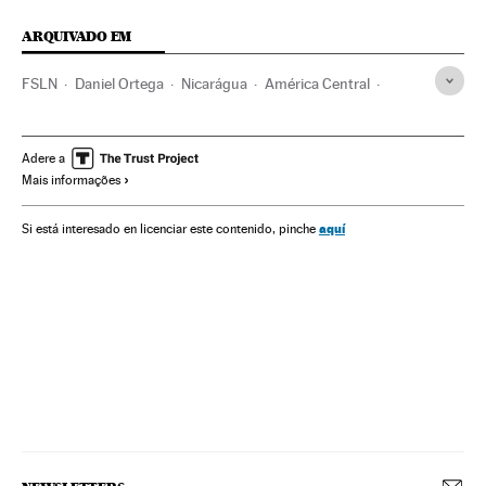
ARQUIVADO EM
FSLN
Daniel Ortega
Nicarágua
América Central
América Latina
Partidos políticos
América
Política
Adere a
Mais informações
aquí
Si está interesado en licenciar este contenido, pinche