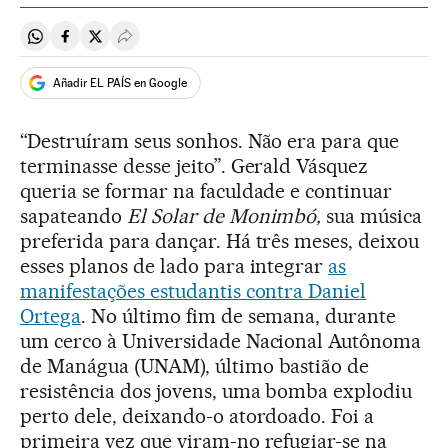
Compartir en Whatsapp
Compartir en Facebook
Compartir en Twitter
Desplegar Redes Sociales
Añadir EL PAÍS en Google
“Destruíram seus sonhos. Não era para que
terminasse desse jeito”. Gerald Vásquez
queria se formar na faculdade e continuar
sapateando
El Solar de Monimbó,
sua música
preferida para dançar. Há três meses, deixou
esses planos de lado para integrar
as
manifestações estudantis contra Daniel
Ortega
. No último fim de semana, durante
um cerco à Universidade Nacional Autônoma
de Manágua (UNAM), último bastião de
resistência dos jovens, uma bomba explodiu
perto dele, deixando-o atordoado. Foi a
primeira vez que viram-no refugiar-se na