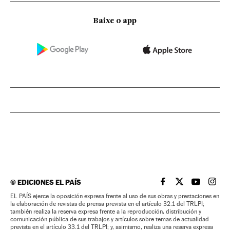
Baixe o app
©
EDICIONES EL PAÍS
EL PAÍS BRASIL EN
EL PAÍS BRASI
EL PAÍS B
EL PA
EL PAÍS ejerce la oposición expresa frente al uso de sus obras y prestaciones en
la elaboración de revistas de prensa prevista en el artículo 32.1 del TRLPI;
también realiza la reserva expresa frente a la reproducción, distribución y
comunicación pública de sus trabajos y artículos sobre temas de actualidad
prevista en el artículo 33.1 del TRLPI; y, asimismo, realiza una reserva expresa