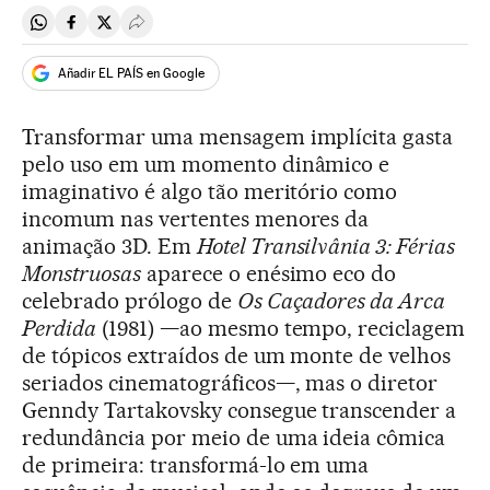
Compartir en Whatsapp
Compartir en Facebook
Compartir en Twitter
Desplegar Redes Sociales
Añadir EL PAÍS en Google
Transformar uma mensagem implícita gasta
pelo uso em um momento dinâmico e
imaginativo é algo tão meritório como
incomum nas vertentes menores da
animação 3D. Em
Hotel Transilvânia 3: Férias
Monstruosas
aparece o enésimo eco do
celebrado prólogo de
Os Caçadores da Arca
Perdida
(1981) —ao mesmo tempo, reciclagem
de tópicos extraídos de um monte de velhos
seriados cinematográficos—, mas o diretor
Genndy Tartakovsky consegue transcender a
redundância por meio de uma ideia cômica
de primeira: transformá-lo em uma