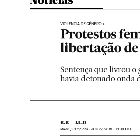
Noticias
VIOLÊNCIA DE GÊNERO
Protestos fe
libertação d
Sentença que livrou o
havia detonado onda d
R.R
J.L.D
Madri / Pamplona -
JUN
22, 2018 - 19:00
EDT