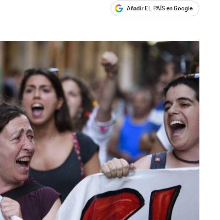
Añadir EL PAÍS en Google
ales