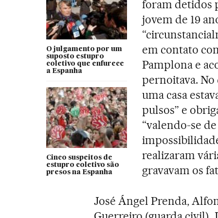
foram detidos 
jovem de 19 ano
“circunstancia
em contato com
O julgamento por um
suposto estupro
Pamplona e ac
coletivo que enfurece
a Espanha
pernoitava. No
uma casa estav
pulsos” e obrig
“valendo-se de 
impossibilidade
realizaram vár
Cinco suspeitos de
estupro coletivo são
gravavam os fat
presos na Espanha
José Ángel Prenda, Alfon
Guerreiro (guarda civil),