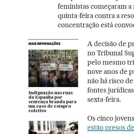
feministas começaram a r
quinta-feira contra a res
concentração está convoc
A decisão de pr
MAIS INFORMAÇÕES
no Tribunal Sup
pelo mesmo tri
nove anos de pr
não há risco d
fontes jurídic
Indignação nas ruas
sexta-feira.
da Espanha por
sentença branda para
um caso de estupro
coletivo
Os cinco joven
estão presos de