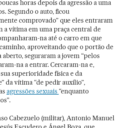
poucas horas depois da agressão a uma
s. Segundo o auto, ficou
lmente comprovado” que eles entraram
 a vítima em uma praça central de
ompanharam-na até o carro em que
 caminho, aproveitando que o portão de
a aberto, seguraram a jovem “pelos
aram-na a entrar. Cercaram-na e,
sua superioridade física e da
” da vítima “de pedir auxílio”,
ias
agressões sexuais
“enquanto
os”.
so Cabezuelo (militar), Antonio Manuel
 Jesús Escudero e Ángel Boza, que