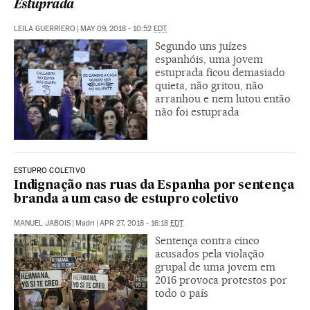
Estuprada
LEILA GUERRIERO
|
MAY 09, 2018 - 10:52
EDT
Segundo uns juízes
espanhóis, uma jovem
estuprada ficou demasiado
quieta, não gritou, não
arranhou e nem lutou então
não foi estuprada
ESTUPRO COLETIVO
Indignação nas ruas da Espanha por sentença
branda a um caso de estupro coletivo
MANUEL JABOIS
|
Madri
|
APR 27, 2018 - 16:18
EDT
Sentença contra cinco
acusados pela violação
grupal de uma jovem em
2016 provoca protestos por
todo o país