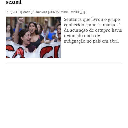
sexual
R.R
/
J.L.D
|
Madri / Pamplona
|
JUN 22, 2018 - 19:00
EDT
Sentença que livrou o grupo
conhecido como "a manada"
da acusação de estupro havia
detonado onda de
indignação no país em abril