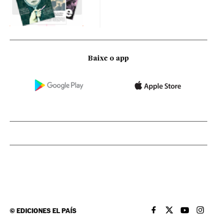
Baixe o app
©
EDICIONES EL PAÍS
EL PAÍS BRASIL EN
EL PAÍS BRASI
EL PAÍS B
EL PA