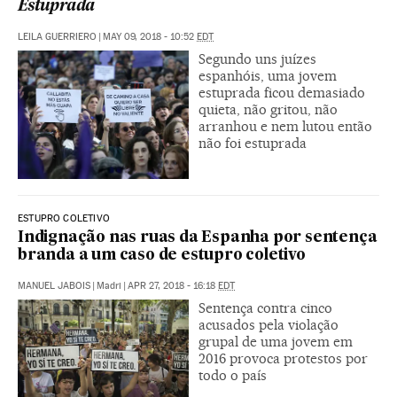
Estuprada
LEILA GUERRIERO
|
MAY 09, 2018 - 10:52
EDT
Segundo uns juízes
espanhóis, uma jovem
estuprada ficou demasiado
quieta, não gritou, não
arranhou e nem lutou então
não foi estuprada
ESTUPRO COLETIVO
Indignação nas ruas da Espanha por sentença
branda a um caso de estupro coletivo
MANUEL JABOIS
|
Madri
|
APR 27, 2018 - 16:18
EDT
Sentença contra cinco
acusados pela violação
grupal de uma jovem em
2016 provoca protestos por
todo o país