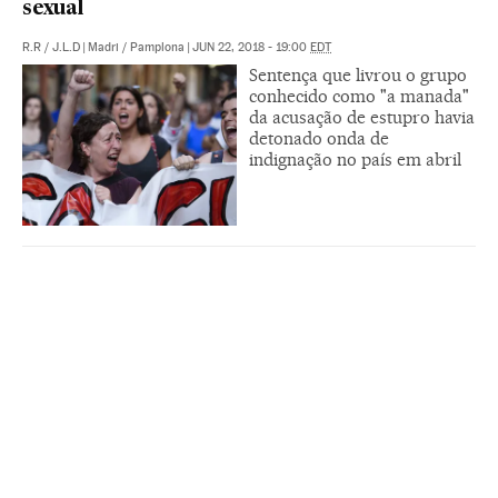
sexual
R.R
/
J.L.D
|
Madri / Pamplona
|
JUN 22, 2018 - 19:00
EDT
Sentença que livrou o grupo
conhecido como "a manada"
da acusação de estupro havia
detonado onda de
indignação no país em abril