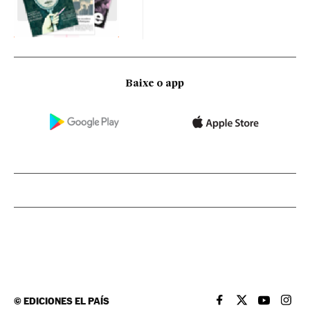
Baixe o app
©
EDICIONES EL PAÍS
EL PAÍS BRASIL EN
EL PAÍS BRASI
EL PAÍS B
EL PA