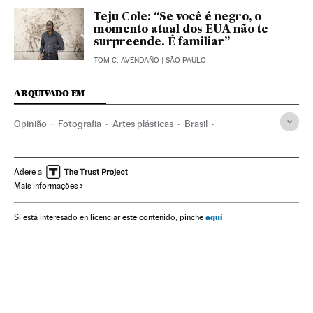
Teju Cole: “Se você é negro, o
momento atual dos EUA não te
surpreende. É familiar”
TOM C. AVENDAÑO
| SÃO PAULO
ARQUIVADO EM
Opinião
Fotografia
Artes plásticas
Brasil
América do Sul
América Latina
América
Arte
Fotojornalismo
Victor Moriyama
Jornalismo
Adere a
Mais informações
Meios comunicação
Comunicação
aquí
Si está interesado en licenciar este contenido, pinche