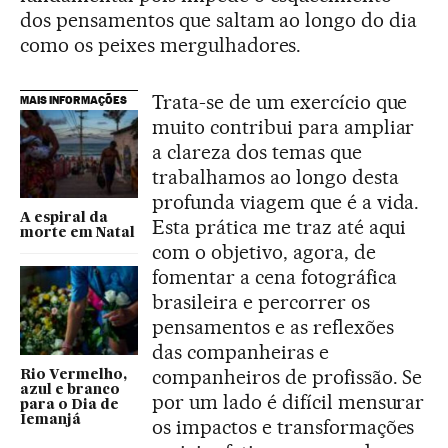
dos pensamentos que saltam ao longo do dia
como os peixes mergulhadores.
Trata-se de um exercício que
MAIS INFORMAÇÕES
muito contribui para ampliar
a clareza dos temas que
trabalhamos ao longo desta
profunda viagem que é a vida.
A espiral da
Esta prática me traz até aqui
morte em Natal
com o objetivo, agora, de
fomentar a cena fotográfica
brasileira e percorrer os
pensamentos e as reflexões
das companheiras e
companheiros de profissão. Se
Rio Vermelho,
azul e branco
por um lado é difícil mensurar
para o Dia de
Iemanjá
os impactos e transformações