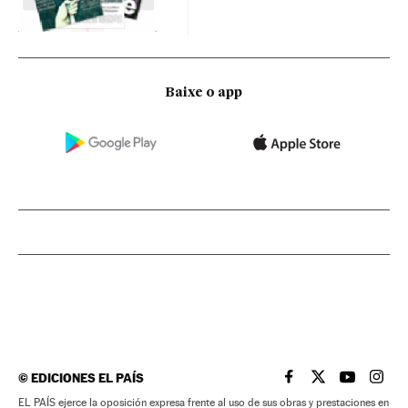
Baixe o app
©
EDICIONES EL PAÍS
EL PAÍS BRASIL EN
EL PAÍS BRASI
EL PAÍS B
EL PA
EL PAÍS ejerce la oposición expresa frente al uso de sus obras y prestaciones en