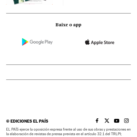
Baixe o app
©
EDICIONES EL PAÍS
EL PAÍS BRASIL EN
EL PAÍS BRASI
EL PAÍS B
EL PA
EL PAÍS ejerce la oposición expresa frente al uso de sus obras y prestaciones en
la elaboración de revistas de prensa prevista en el artículo 32.1 del TRLPI;