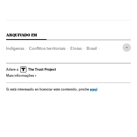
ARQUIVADO EM
Indígenas
Conflitos territoriais
Etnias
Brasil
América do Sul
América Latina
Conflitos
América
Sociedade
Adere a
Mais informações
aquí
Si está interesado en licenciar este contenido, pinche