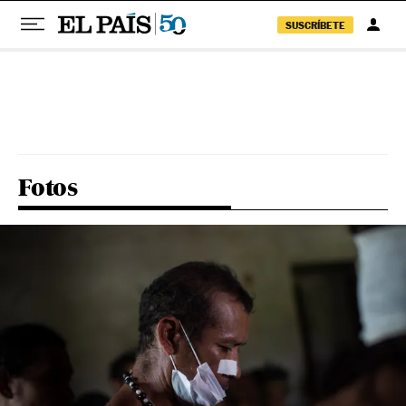
SUSCRÍBETE
Pular para o conteúdo
Fotos