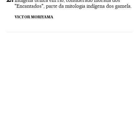
Indígena brinca em rio, considerado morada dos
"Encantados", parte da mitologia indígena dos gamela.
VICTOR MORIYAMA