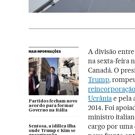
A divisão entre
MAIS INFORMAÇÕES
na sexta-feira 
Canadá. O pres
Trump
, rompeu
reincorporação 
Ucrânia
e pela 
Partidos fecham novo
2014. Foi apoi
acordo para formar
Governo na Itália
ministro itali
cargo por uma c
Sentosa, a idílica ilha
onde Trump e Kim se