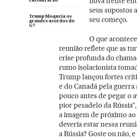
nova frente en
encontrarão
seus supostos a
Trump bloqueia os
seu começo.
grandes acordos do
G7
O que acontece
reunião reflete que as t
crise profunda do chama
rumo isolacionista tomad
Trump lançou fortes crít
e do Canadá pela guerra 
pouco antes de pegar o a
pior pesadelo da Rússia”
a imagem de próximo ao K
deveria estar nessa reun
a Rússia? Goste ou não, 