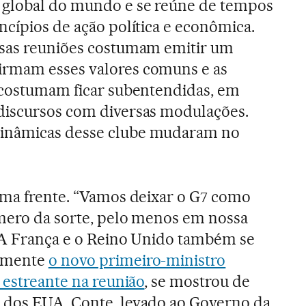
 global do mundo e se reúne de tempos
ncípios de ação política e econômica.
ssas reuniões costumam emitir um
irmam esses valores comuns e as
s costumam ficar subentendidas, em
discursos com diversas modulações.
inâmicas desse clube mudaram no
ima frente. “Vamos deixar o G7 como
úmero da sorte, pelo menos em nossa
. A França e o Reino Unido também se
Somente
o novo primeiro-ministro
 estreante na reunião
, se mostrou de
 dos EUA. Conte, levado ao Governo da