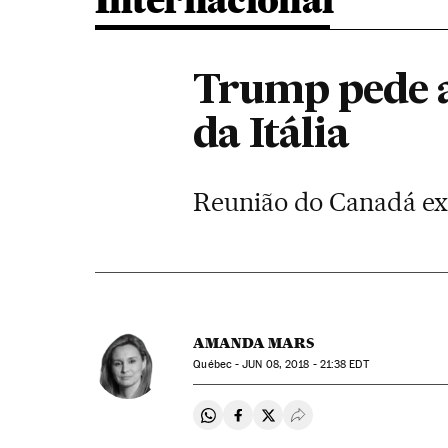
Internacional
Trump pede a
da Itália
Reunião do Canadá exi
AMANDA MARS
Québec -
JUN
08, 2018 - 21:38
EDT
Compartir en Whatsapp
Compartir en Facebook
Compartir en Twitter
Desplegar Redes Soci