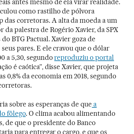
eais antes mesmo de ela virar realidade.
rculou como rastilho de pólvora
das corretoras. A alta da moeda a um
r da palestra de Rogério Xavier, da SPX
s do BTG Pactual. Xavier goza de
e seus pares. E ele cravou que o dólar
,90 a 5,30, segundo
reproduziu o portal
ação é caótica”, disse Xavier, que projeta
as 0,8% da economia em 2018, segundo
corretoras.
ria sobre as esperanças de que
a
o fôlego
. O clima acabou alimentando
s, de que o presidente do Banco
taria para entregar o cargo, e que os