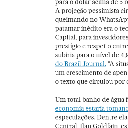
para o dólar acima de 5 r
A projeção pessimista ci
queimando no WhatsApp 
patamar inédito era o teo
Capital, para investidore
prestígio e respeito entr
subiria para o nível de 4
do Brazil Journal.
“A situ
um crescimento de apen
o texto que circulou por 
Um total banho de água f
economia estaria tomand
especulações. Dentre ela
Central, Ilan Goldfajn, es