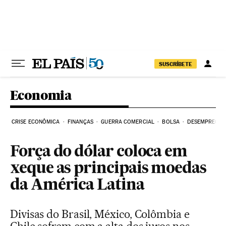
Pular para o conteúdo
SUSCRÍBETE
Economia
CRISE ECONÔMICA
FINANÇAS
GUERRA COMERCIAL
BOLSA
DESEMPREGO
Força do dólar coloca em
xeque as principais moedas
da América Latina
Divisas do Brasil, México, Colômbia e