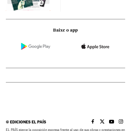
Baixe o app
©
EDICIONES EL PAÍS
EL PAÍS BRASIL EN
EL PAÍS BRASI
EL PAÍS B
EL PA
EL PAÍS ejerce la oposición expresa frente al uso de sus obras y prestaciones en