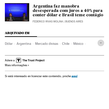
Argentina faz manobra
desesperada com juros a 40% para
conter dólar e Brasil teme contágio
FEDERICO RIVAS MOLINA
| BUENOS AIRES
ARQUIVADO EM
Dólar
Argentina
Mercado divisas
Chile
México
Colômbia
Moeda
América do Norte
Brasil
Dinheiro
América Latina
América do Sul
Mercados financeiros
Adere a
Mais informações
Medios de pago
América
Finanças
aquí
Si está interesado en licenciar este contenido, pinche