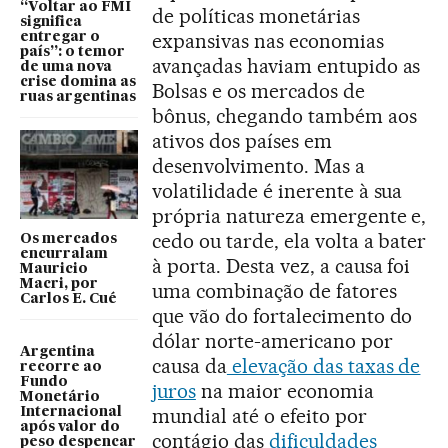
“Voltar ao FMI
de políticas monetárias
significa
expansivas nas economias
entregar o
país”: o temor
avançadas haviam entupido as
de uma nova
crise domina as
Bolsas e os mercados de
ruas argentinas
bônus, chegando também aos
ativos dos países em
desenvolvimento. Mas a
volatilidade é inerente à sua
própria natureza emergente e,
cedo ou tarde, ela volta a bater
Os mercados
encurralam
à porta. Desta vez, a causa foi
Mauricio
Macri, por
uma combinação de fatores
Carlos E. Cué
que vão do fortalecimento do
dólar norte-americano por
Argentina
causa da
elevação das taxas de
recorre ao
Fundo
juros
na maior economia
Monetário
mundial até o efeito por
Internacional
após valor do
contágio das
dificuldades
peso despencar