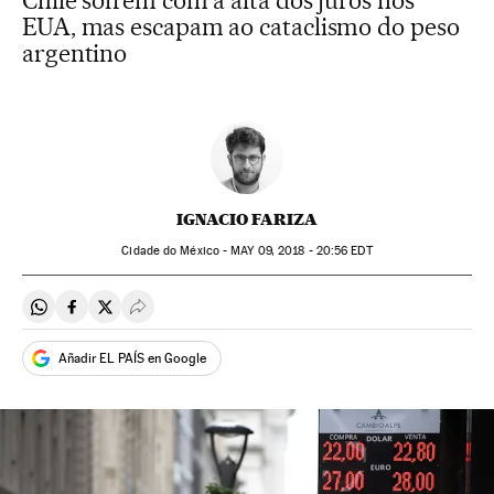
Chile sofrem com a alta dos juros nos
EUA, mas escapam ao cataclismo do peso
argentino
IGNACIO FARIZA
Cidade do México -
MAY
09, 2018 - 20:56
EDT
Compartir en Whatsapp
Compartir en Facebook
Compartir en Twitter
Desplegar Redes Sociales
Añadir EL PAÍS en Google