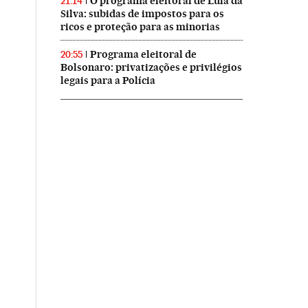
O programa eleitoral de Lula da
21:14
Silva: subidas de impostos para os
ricos e proteção para as minorias
Programa eleitoral de
20:55
Bolsonaro: privatizações e privilégios
legais para a Polícia