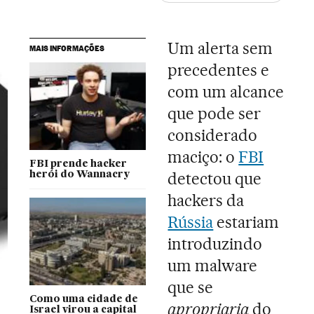
Um alerta sem
MAIS INFORMAÇÕES
precedentes e
com um alcance
que pode ser
considerado
maciço: o
FBI
FBI prende hacker
detectou que
herói do Wannacry
hackers da
Rússia
estariam
introduzindo
um malware
que se
Como uma cidade de
apropriaria
do
Israel virou a capital