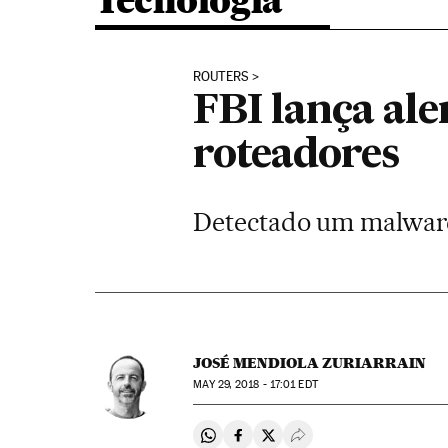
Tecnologia
ROUTERS
FBI lança ale
roteadores
Detectado um malware
JOSÉ MENDIOLA ZURIARRAIN
MAY
29, 2018 - 17:01
EDT
Compartir en Whatsapp
Compartir en Facebook
Compartir en Twitter
Desplegar Redes Soci