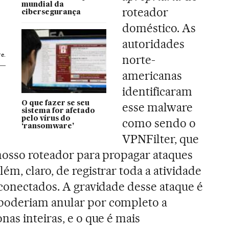
mundial da
roteador
cibersegurança
doméstico. As
autoridades
e.
norte-
americanas
identificaram
O que fazer se seu
esse malware
sistema for afetado
pelo vírus do
como sendo o
‘ransomware’
VPNFilter, que
nosso roteador para propagar ataques
m, claro, de registrar toda a atividade
 conectados. A gravidade desse ataque é
poderiam anular por completo a
as inteiras, e o que é mais