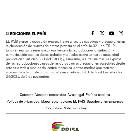
©
EDICIONES EL PAÍS
EL PAÍS BRASIL EN
EL PAÍS BRASI
EL PAÍS B
EL PA
EL PAÍS ejerce la oposición expresa frente al uso de sus obras y prestaciones en
la elaboración de revistas de prensa prevista en el artículo 32.1 del TRLPI;
también realiza la reserva expresa frente a la reproducción, distribución y
comunicación pública de sus trabajos y artículos sobre temas de actualidad
prevista en el artículo 33.1 del TRLPI; y, asimismo, realiza una reserva expresa
de las reproducciones y usos de las obras y otras prestaciones accesibles desde
este sitio web a medios de lectura mecánica u otros medios que resulten
adecuados a tal fin de conformidad con el artículo 67.3 del Real Decreto - ley
24/2021, de 2 de noviembre
Contacto
Venta de contenidos
Aviso legal
Política cookies
Política de privacidad
Mapa
Suscripciones EL PAÍS
Suscripciones empresas
RSS
Índice
Noticias de hoy