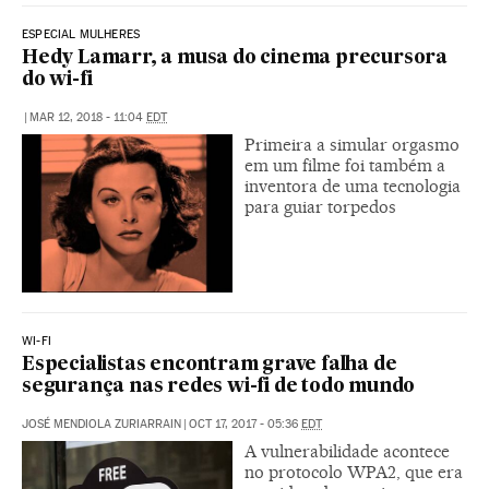
ESPECIAL MULHERES
Hedy Lamarr, a musa do cinema precursora
do wi-fi
|
MAR 12, 2018 - 11:04
EDT
Primeira a simular orgasmo
em um filme foi também a
inventora de uma tecnologia
para guiar torpedos
WI-FI
Especialistas encontram grave falha de
segurança nas redes wi-fi de todo mundo
JOSÉ MENDIOLA ZURIARRAIN
|
OCT 17, 2017 - 05:36
EDT
A vulnerabilidade acontece
no protocolo WPA2, que era