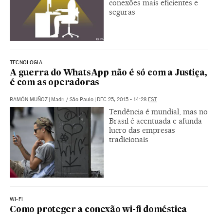
conexões mais eficientes e
seguras
TECNOLOGIA
A guerra do WhatsApp não é só com a Justiça,
é com as operadoras
RAMÓN MUÑOZ
|
Madri / São Paulo
|
DEC 25, 2015 - 14:28
EST
Tendência é mundial, mas no
Brasil é acentuada e afunda
lucro das empresas
tradicionais
WI-FI
Como proteger a conexão wi-fi doméstica