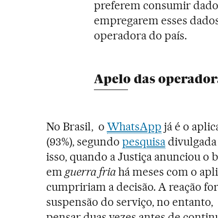
preferem consumir dados
empregarem esses dados p
operadora do país.
Apelo das operadora
No Brasil,
o
WhatsApp
já é o apli
(93%), segundo
pesquisa
divulgada 
isso, quando a Justiça anunciou o
em
guerra fria
há meses com o apli
cumpririam a decisão. A reação for
suspensão do serviço, no entanto, 
pensar duas vezes antes de contin