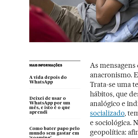
As mensagens 
MAIS INFORMAÇÕES
anacronismo. E
A vida depois do
WhatsApp
Trata-se uma t
hábitos, que de
Deixei de usar o
analógico e ind
WhatsApp por um
mês, e isto é o que
socializado
, te
aprendi
e sociológica. 
Como bater papo pelo
geopolítica: af
mundo sem gastar em