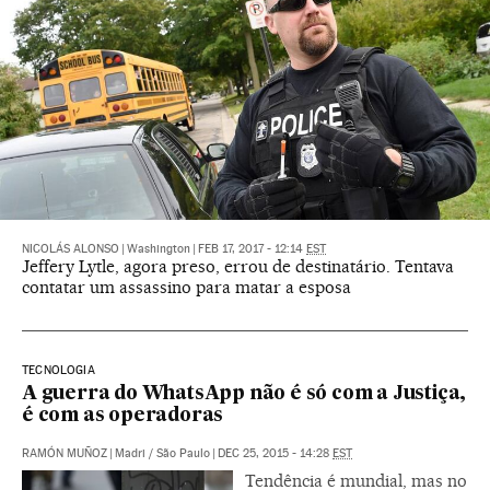
NICOLÁS ALONSO
|
Washington
|
FEB 17, 2017 - 12:14
EST
Jeffery Lytle, agora preso, errou de destinatário. Tentava
contatar um assassino para matar a esposa
TECNOLOGIA
A guerra do WhatsApp não é só com a Justiça,
é com as operadoras
RAMÓN MUÑOZ
|
Madri / São Paulo
|
DEC 25, 2015 - 14:28
EST
Tendência é mundial, mas no