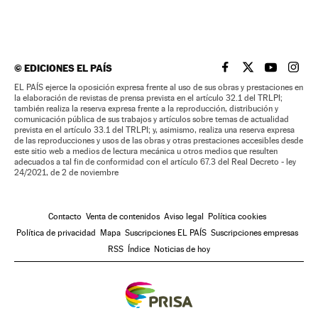
©
EDICIONES EL PAÍS
EL PAÍS BRASIL EN
EL PAÍS BRASI
EL PAÍS B
EL PA
EL PAÍS ejerce la oposición expresa frente al uso de sus obras y prestaciones en
la elaboración de revistas de prensa prevista en el artículo 32.1 del TRLPI;
también realiza la reserva expresa frente a la reproducción, distribución y
comunicación pública de sus trabajos y artículos sobre temas de actualidad
prevista en el artículo 33.1 del TRLPI; y, asimismo, realiza una reserva expresa
de las reproducciones y usos de las obras y otras prestaciones accesibles desde
este sitio web a medios de lectura mecánica u otros medios que resulten
adecuados a tal fin de conformidad con el artículo 67.3 del Real Decreto - ley
24/2021, de 2 de noviembre
Contacto
Venta de contenidos
Aviso legal
Política cookies
Política de privacidad
Mapa
Suscripciones EL PAÍS
Suscripciones empresas
RSS
Índice
Noticias de hoy