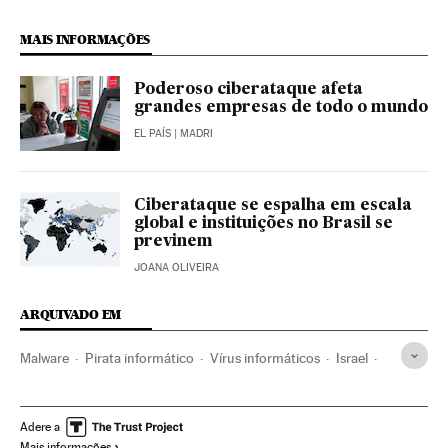
MAIS INFORMAÇÕES
Poderoso ciberataque afeta
grandes empresas de todo o mundo
EL PAÍS
| MADRI
Ciberataque se espalha em escala
global e instituições no Brasil se
previnem
JOANA OLIVEIRA
ARQUIVADO EM
Malware
Pirata informático
Vírus informáticos
Israel
Segurança internet
Oriente médio
Ásia
Internet
Programas informáticos
Informática
Adere a
Mais informações