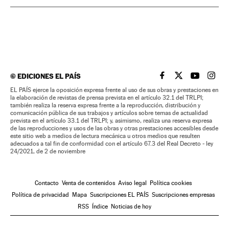
©
EDICIONES EL PAÍS
EL PAÍS BRASIL EN
EL PAÍS BRASI
EL PAÍS B
EL PA
EL PAÍS ejerce la oposición expresa frente al uso de sus obras y prestaciones en
la elaboración de revistas de prensa prevista en el artículo 32.1 del TRLPI;
también realiza la reserva expresa frente a la reproducción, distribución y
comunicación pública de sus trabajos y artículos sobre temas de actualidad
prevista en el artículo 33.1 del TRLPI; y, asimismo, realiza una reserva expresa
de las reproducciones y usos de las obras y otras prestaciones accesibles desde
este sitio web a medios de lectura mecánica u otros medios que resulten
adecuados a tal fin de conformidad con el artículo 67.3 del Real Decreto - ley
24/2021, de 2 de noviembre
Contacto
Venta de contenidos
Aviso legal
Política cookies
Política de privacidad
Mapa
Suscripciones EL PAÍS
Suscripciones empresas
RSS
Índice
Noticias de hoy