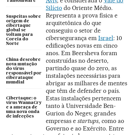
Aviv
, é considerada o
Vale do
‘ransomware’
Silício
do Oriente Médio.
Representa a prova física e
Suspeitas sobre
origem de
arquitetônica do que
cibertaque
conseguiu o setor de
global se
voltam para
cibersegurança em
Israel
: 10
Coreia do
Norte
edificações novas em cinco
anos. Em Beersheva foram
construídas no deserto,
China descobre
nova mutação
partindo quase do zero, as
do vírus
responsável por
instalações necessárias para
ciberataque
abrigar as milhares de mentes
mundial
que têm de defender o país.
Estas instalações pertencem
Cibertaque: o
vírus WannaCry
tanto à Universidade Ben-
e a ameaça de
Gurion do Negev, grandes
uma nova onda
de infecções
empresas e
startups
, como ao
Governo e ao Exército. Entre