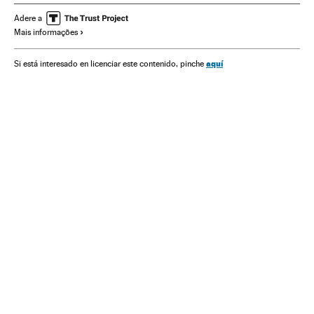
ONU
América Latina
Energia elétrica
Adere a
Mais informações
Organizações internacionais
América
Desenvolvimento sustentável
Relações exteriores
aquí
Si está interesado en licenciar este contenido, pinche
Fontes energia
Energia
Meio ambiente