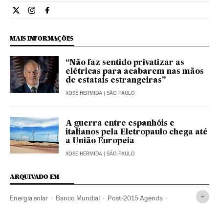
Economia El País Brasil en Twitter
Economia El País Brasil en Instagram
Economia El País Brasil en Facebook
MAIS INFORMAÇÕES
“Não faz sentido privatizar as
elétricas para acabarem nas mãos
de estatais estrangeiras”
XOSÉ HERMIDA
| SÃO PAULO
A guerra entre espanhóis e
italianos pela Eletropaulo chega até
a União Europeia
XOSÉ HERMIDA
| SÃO PAULO
ARQUIVADO EM
Energia solar
Banco Mundial
Post-2015 Agenda
Objetivos Milenio
Energias renováveis
Programas ONU