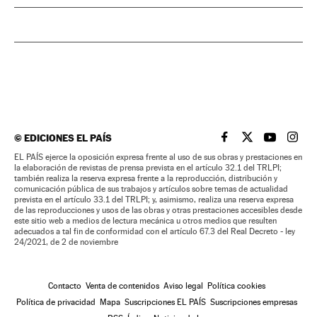
©
EDICIONES EL PAÍS
EL PAÍS BRASIL EN
EL PAÍS BRASI
EL PAÍS B
EL PA
EL PAÍS ejerce la oposición expresa frente al uso de sus obras y prestaciones en
la elaboración de revistas de prensa prevista en el artículo 32.1 del TRLPI;
también realiza la reserva expresa frente a la reproducción, distribución y
comunicación pública de sus trabajos y artículos sobre temas de actualidad
prevista en el artículo 33.1 del TRLPI; y, asimismo, realiza una reserva expresa
de las reproducciones y usos de las obras y otras prestaciones accesibles desde
este sitio web a medios de lectura mecánica u otros medios que resulten
adecuados a tal fin de conformidad con el artículo 67.3 del Real Decreto - ley
24/2021, de 2 de noviembre
Contacto
Venta de contenidos
Aviso legal
Política cookies
Política de privacidad
Mapa
Suscripciones EL PAÍS
Suscripciones empresas