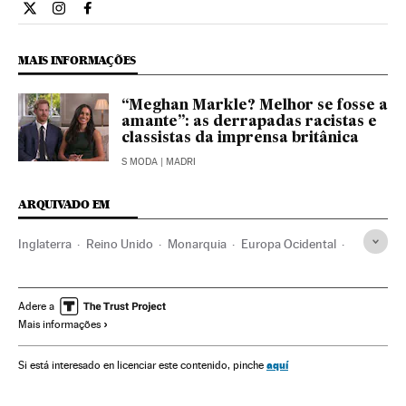
Estilo El País Brasil en Twitter
Estilo El País Brasil en Instagram
Estilo El País Brasil en Facebook
MAIS INFORMAÇÕES
“Meghan Markle? Melhor se fosse a
amante”: as derrapadas racistas e
classistas da imprensa britânica
S MODA
| MADRI
ARQUIVADO EM
Inglaterra
Reino Unido
Monarquia
Europa Ocidental
Europa
Política
Gente
Meghan Markle
Princípe Harry
David Beckham
Victoria Beckham
Adere a
Mais informações
Elton John
George Clooney
Casamentos reais
Realeza
Casamento Real na Inglaterra
aquí
Si está interesado en licenciar este contenido, pinche