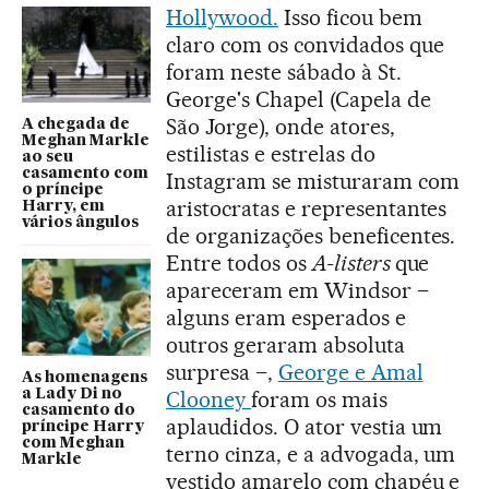
Hollywood.
Isso ficou bem
claro com os convidados que
foram neste sábado à St.
George's Chapel (Capela de
São Jorge), onde atores,
A chegada de
Meghan Markle
estilistas e estrelas do
ao seu
casamento com
Instagram se misturaram com
o príncipe
aristocratas e representantes
Harry, em
vários ângulos
de organizações beneficentes.
Entre todos os
A-listers
que
apareceram em Windsor –
alguns eram esperados e
outros geraram absoluta
surpresa –,
George e Amal
As homenagens
a Lady Di no
Clooney
foram os mais
casamento do
aplaudidos. O ator vestia um
príncipe Harry
com Meghan
terno cinza, e a advogada, um
Markle
vestido amarelo com chapéu e