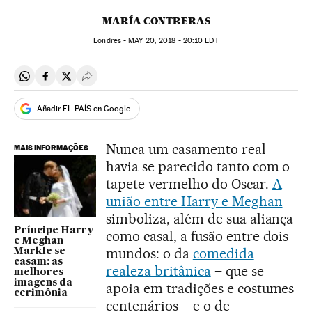
MARÍA CONTRERAS
Londres -
MAY
20, 2018 - 20:10
EDT
Compartir en Whatsapp
Compartir en Facebook
Compartir en Twitter
Desplegar Redes Sociales
Añadir EL PAÍS en Google
Nunca um casamento real
MAIS INFORMAÇÕES
havia se parecido tanto com o
tapete vermelho do Oscar.
A
união entre Harry e Meghan
simboliza, além de sua aliança
Príncipe Harry
como casal, a fusão entre dois
e Meghan
mundos: o da
comedida
Markle se
casam: as
realeza britânica
– que se
melhores
imagens da
apoia em tradições e costumes
cerimônia
centenários – e o de