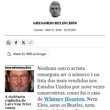
GREGORIO BELINCHÓN
Cannes -
MAY
17, 2018 - 20:57
EDT
Compartir en Whatsapp
Compartir en Facebook
Compartir en Twitter
Desplegar Redes Sociales
Añadir EL PAÍS en Google
Nenhum outro artista
MAIS INFORMAÇÕES
conseguiu ser o número 1 na
lista dos mais vendidos nos
Estados Unidos por nove vezes
consecutivas, como foi o caso
A violência
de
Whitney Houston
. Nem
explícita de
Elvis, nem os Beatles, nem
Lars Von Trier
causa