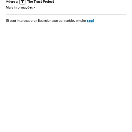
Eventos
Sociedade
Abusos sexuais
Crimes sexuais
Adere a
Mais informações
Delitos
Justiça
aquí
Si está interesado en licenciar este contenido, pinche