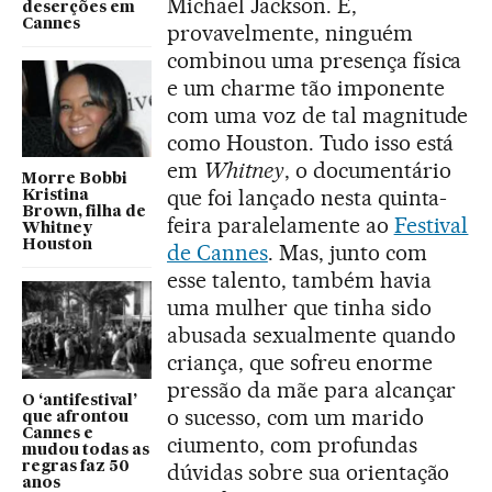
Michael Jackson. E,
deserções em
Cannes
provavelmente, ninguém
combinou uma presença física
e um charme tão imponente
com uma voz de tal magnitude
como Houston. Tudo isso está
em
Whitney
, o documentário
Morre Bobbi
que foi lançado nesta quinta-
Kristina
Brown, filha de
feira paralelamente ao
Festival
Whitney
Houston
de Cannes
. Mas, junto com
esse talento, também havia
uma mulher que tinha sido
abusada sexualmente quando
criança, que sofreu enorme
pressão da mãe para alcançar
O ‘antifestival’
o sucesso, com um marido
que afrontou
Cannes e
ciumento, com profundas
mudou todas as
regras faz 50
dúvidas sobre sua orientação
anos