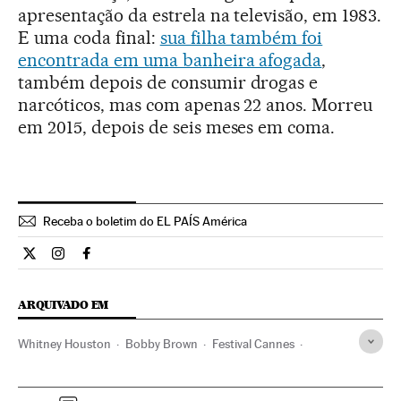
apresentação da estrela na televisão, em 1983.
E uma coda final:
sua filha também foi
encontrada em uma banheira afogada
,
também depois de consumir drogas e
narcóticos, mas com apenas 22 anos. Morreu
em 2015, depois de seis meses em coma.
Receba o boletim do EL PAÍS América
Cultura El País Brasil en Twitter
Cultura El País Brasil en Instagram
Cultura El País Brasil en Facebook
ARQUIVADO EM
Whitney Houston
Bobby Brown
Festival Cannes
Documentário
Festivais cinema
Festivais
Cinema