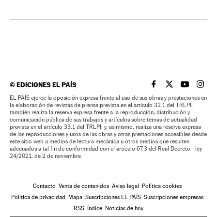
©
EDICIONES EL PAÍS
EL PAÍS BRASIL EN
EL PAÍS BRASI
EL PAÍS B
EL PA
EL PAÍS ejerce la oposición expresa frente al uso de sus obras y prestaciones en
la elaboración de revistas de prensa prevista en el artículo 32.1 del TRLPI;
también realiza la reserva expresa frente a la reproducción, distribución y
comunicación pública de sus trabajos y artículos sobre temas de actualidad
prevista en el artículo 33.1 del TRLPI; y, asimismo, realiza una reserva expresa
de las reproducciones y usos de las obras y otras prestaciones accesibles desde
este sitio web a medios de lectura mecánica u otros medios que resulten
adecuados a tal fin de conformidad con el artículo 67.3 del Real Decreto - ley
24/2021, de 2 de noviembre
Contacto
Venta de contenidos
Aviso legal
Política cookies
Política de privacidad
Mapa
Suscripciones EL PAÍS
Suscripciones empresas
RSS
Índice
Noticias de hoy